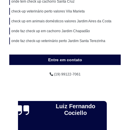
onde tem check up cachorro Santa Cruz
check-up veterinário perto valores Vila Marieta
check up em animais domésticos valores Jardim Aires da Costa
onde faz check up em cachorro Jardim Chapadão
onde faz check-up veterinário perto Jardim Santa Terezinha
Entre em contato
(19) 99122-7061
Alexandre Toebe
Gadelha
Excelente, sou médico veterinário e levei ainda dog para
R