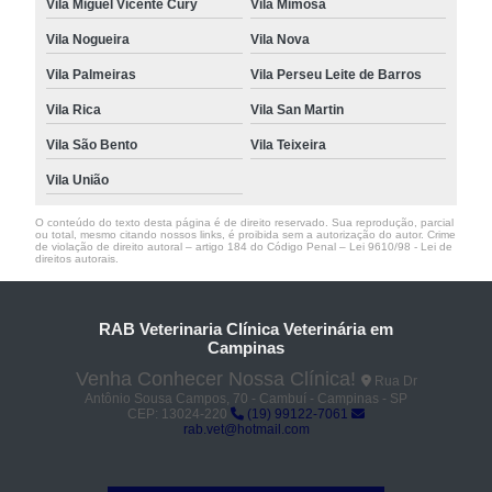
Vila Miguel Vicente Cury
Vila Mimosa
Vila Nogueira
Vila Nova
Vila Palmeiras
Vila Perseu Leite de Barros
Vila Rica
Vila San Martin
Vila São Bento
Vila Teixeira
Vila União
O conteúdo do texto desta página é de direito reservado. Sua reprodução, parcial
ou total, mesmo citando nossos links, é proibida sem a autorização do autor. Crime
de violação de direito autoral – artigo 184 do Código Penal –
Lei 9610/98 - Lei de
direitos autorais
.
RAB Veterinaria Clínica Veterinária em
Campinas
Venha Conhecer Nossa Clínica!
Rua Dr
Antônio Sousa Campos, 70 - Cambuí - Campinas - SP
CEP: 13024-220
(19) 99122-7061
rab.vet@hotmail.com