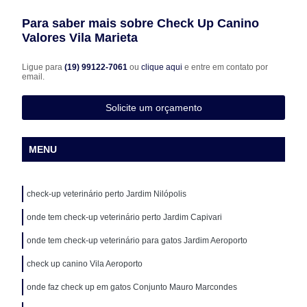
Para saber mais sobre Check Up Canino
Valores Vila Marieta
Ligue para
(19) 99122-7061
ou
clique aqui
e entre em contato por
email.
Solicite um orçamento
MENU
check-up veterinário perto Jardim Nilópolis
onde tem check-up veterinário perto Jardim Capivari
onde tem check-up veterinário para gatos Jardim Aeroporto
check up canino Vila Aeroporto
onde faz check up em gatos Conjunto Mauro Marcondes