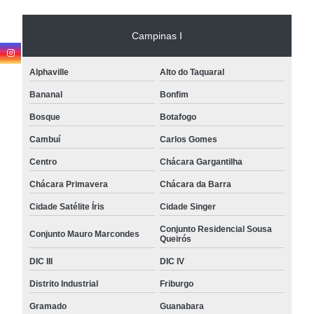
Campinas I
Alphaville
Alto do Taquaral
Bananal
Bonfim
Bosque
Botafogo
Cambuí
Carlos Gomes
Centro
Chácara Gargantilha
Chácara Primavera
Chácara da Barra
Cidade Satélite Íris
Cidade Singer
Conjunto Residencial Sousa
Conjunto Mauro Marcondes
Queirós
DIC III
DIC IV
Distrito Industrial
Friburgo
Gramado
Guanabara