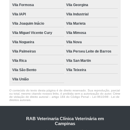
Vila Formosa
Vila Georgina
Vila IAPI
Vila Industrial
Vila Joaquim Inácio
Vila Marieta
Vila Miguel Vicente Cury
Vila Mimosa
Vila Nogueira
Vila Nova
Vila Palmeiras
Vila Perseu Leite de Barros
Vila Rica
Vila San Martin
Vila São Bento
Vila Teixeira
Vila União
O conteúdo do texto desta página é de direito reservado. Sua reprodução, parcial
ou total, mesmo citando nossos links, é proibida sem a autorização do autor. Crime
de violação de direito autoral – artigo 184 do Código Penal –
Lei 9610/98 - Lei de
direitos autorais
.
RAB Veterinaria Clínica Veterinária em
Campinas