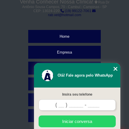
Venha Conhecer Nossa Clínica!
Rua Dr
Antônio Sousa Campos, 70 - Cambuí - Campinas - SP
CEP: 13024-220
(19) 99122-7061
rab.vet@hotmail.com
Home
Empresa
Missão
Olá! Fale agora pelo WhatsApp
Serviços
Insira seu telefone
Contato
Mapa do site
Iniciar conversa