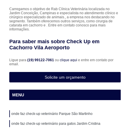
Carregamos o objetivo de Rab Clínica Veterinária localizada no
Jardim Conceição, Campinas e especialista no atendimento clínico e
cirúrgico especializado de animais., a empresa nos destacando no
segmento. Também oferecemos outros serviços, como cirurgia de
catarata em cachorro e . Entre em contato conosco para mais
informações.
Para saber mais sobre Check Up em
Cachorro Vila Aeroporto
Ligue para
(19) 99122-7061
ou
clique aqui
e entre em contato por
email.
Solicite um orçamento
MENU
onde faz check-up veterinário Parque São Martinho
onde faz check-up veterinário para gatos Jardim Cristina