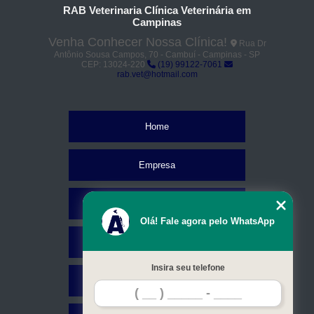
RAB Veterinaria Clínica Veterinária em
Campinas
Venha Conhecer Nossa Clínica!
Rua Dr
Antônio Sousa Campos, 70 - Cambuí - Campinas - SP
CEP: 13024-220
(19) 99122-7061
rab.vet@hotmail.com
Home
Empresa
Missão
Olá! Fale agora pelo WhatsApp
Serviços
Insira seu telefone
Contato