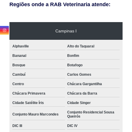
Regiões onde a RAB Veterinaria atende:
Campinas I
Alphaville
Alto do Taquaral
Bananal
Bonfim
Bosque
Botafogo
Cambuí
Carlos Gomes
Centro
Chácara Gargantilha
Chácara Primavera
Chácara da Barra
Cidade Satélite Íris
Cidade Singer
Conjunto Residencial Sousa
Conjunto Mauro Marcondes
Queirós
DIC III
DIC IV