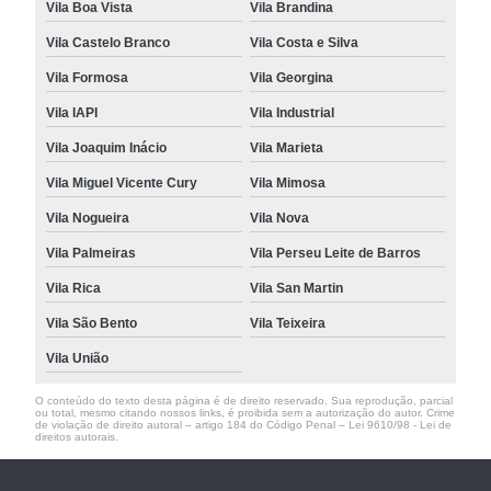
Vila Boa Vista
Vila Brandina
Vila Castelo Branco
Vila Costa e Silva
Vila Formosa
Vila Georgina
Vila IAPI
Vila Industrial
Vila Joaquim Inácio
Vila Marieta
Vila Miguel Vicente Cury
Vila Mimosa
Vila Nogueira
Vila Nova
Vila Palmeiras
Vila Perseu Leite de Barros
Vila Rica
Vila San Martin
Vila São Bento
Vila Teixeira
Vila União
O conteúdo do texto desta página é de direito reservado. Sua reprodução, parcial
ou total, mesmo citando nossos links, é proibida sem a autorização do autor. Crime
de violação de direito autoral – artigo 184 do Código Penal –
Lei 9610/98 - Lei de
direitos autorais
.