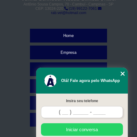
Antônio Sousa Campos, 70 - Cambuí - Campinas - SP
CEP: 13024-220
(19) 99122-7061
rab.vet@hotmail.com
Home
Empresa
Missão
Olá! Fale agora pelo WhatsApp
Serviços
Insira seu telefone
Contato
Mapa do site
Iniciar conversa