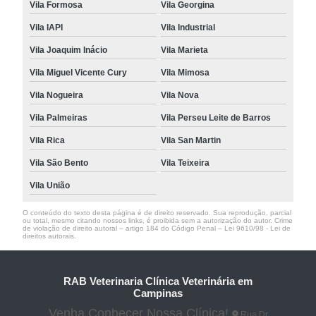
Vila Formosa
Vila Georgina
Vila IAPI
Vila Industrial
Vila Joaquim Inácio
Vila Marieta
Vila Miguel Vicente Cury
Vila Mimosa
Vila Nogueira
Vila Nova
Vila Palmeiras
Vila Perseu Leite de Barros
Vila Rica
Vila San Martin
Vila São Bento
Vila Teixeira
Vila União
O conteúdo do texto desta página é de direito reservado. Sua reprodução, parcial
ou total, mesmo citando nossos links, é proibida sem a autorização do autor. Crime
de violação de direito autoral – artigo 184 do Código Penal –
Lei 9610/98 - Lei de
direitos autorais
.
RAB Veterinaria Clínica Veterinária em
Campinas
Venha Conhecer Nossa Clínica!
Rua Dr