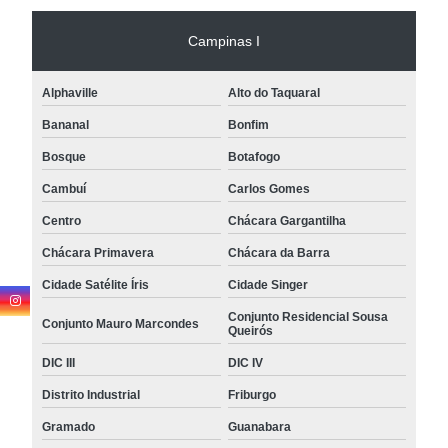
Campinas I
Alphaville
Alto do Taquaral
Bananal
Bonfim
Bosque
Botafogo
Cambuí
Carlos Gomes
Centro
Chácara Gargantilha
Chácara Primavera
Chácara da Barra
Cidade Satélite Íris
Cidade Singer
Conjunto Residencial Sousa
Conjunto Mauro Marcondes
Queirós
DIC III
DIC IV
Distrito Industrial
Friburgo
Gramado
Guanabara