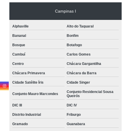
Campinas I
Alphaville
Alto do Taquaral
Bananal
Bonfim
Bosque
Botafogo
Cambuí
Carlos Gomes
Centro
Chácara Gargantilha
Chácara Primavera
Chácara da Barra
Cidade Satélite Íris
Cidade Singer
Conjunto Residencial Sousa
Conjunto Mauro Marcondes
Queirós
DIC III
DIC IV
Distrito Industrial
Friburgo
Gramado
Guanabara