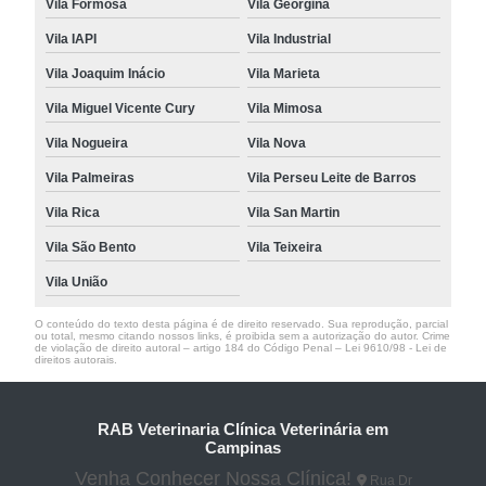
Vila Formosa
Vila Georgina
Vila IAPI
Vila Industrial
Vila Joaquim Inácio
Vila Marieta
Vila Miguel Vicente Cury
Vila Mimosa
Vila Nogueira
Vila Nova
Vila Palmeiras
Vila Perseu Leite de Barros
Vila Rica
Vila San Martin
Vila São Bento
Vila Teixeira
Vila União
O conteúdo do texto desta página é de direito reservado. Sua reprodução, parcial
ou total, mesmo citando nossos links, é proibida sem a autorização do autor. Crime
de violação de direito autoral – artigo 184 do Código Penal –
Lei 9610/98 - Lei de
direitos autorais
.
RAB Veterinaria Clínica Veterinária em
Campinas
Venha Conhecer Nossa Clínica!
Rua Dr