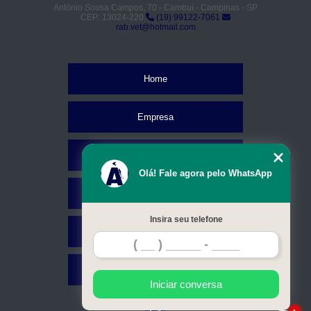
Antônio Sousa Campos, 70 - Cambuí - Campinas - SP
CEP: 13024-220
(19) 99122-7061
rab.vet@hotmail.com
Home
Empresa
Missão
Olá! Fale agora pelo WhatsApp
Serviços
Insira seu telefone
Contato
Mapa do site
Iniciar conversa