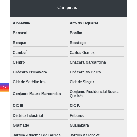
Campinas I
Alphaville
Alto do Taquaral
Bananal
Bonfim
Bosque
Botafogo
Cambuí
Carlos Gomes
Centro
Chácara Gargantilha
Chácara Primavera
Chácara da Barra
Cidade Satélite Íris
Cidade Singer
Conjunto Residencial Sousa
Conjunto Mauro Marcondes
Queirós
DIC III
DIC IV
Distrito Industrial
Friburgo
Gramado
Guanabara
Jardim Adhemar de Barros
Jardim Aeronave