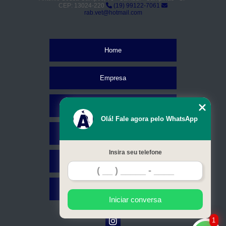
CEP: 13024-220
(19) 99122-7061
rab.vet@hotmail.com
Home
Empresa
Missão
Olá! Fale agora pelo WhatsApp
Serviços
Insira seu telefone
Contato
Mapa do site
Iniciar conversa
1