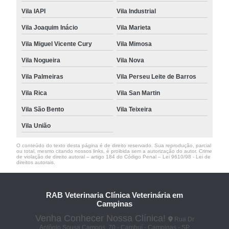
Vila IAPI
Vila Industrial
Vila Joaquim Inácio
Vila Marieta
Vila Miguel Vicente Cury
Vila Mimosa
Vila Nogueira
Vila Nova
Vila Palmeiras
Vila Perseu Leite de Barros
Vila Rica
Vila San Martin
Vila São Bento
Vila Teixeira
Vila União
O conteúdo do texto desta página é de direito reservado. Sua reprodução, parcial
ou total, mesmo citando nossos links, é proibida sem a autorização do autor. Crime
de violação de direito autoral – artigo 184 do Código Penal –
Lei 9610/98 - Lei de
direitos autorais
.
RAB Veterinaria Clínica Veterinária em
Campinas
Venha Conhecer Nossa Clínica!
Rua Dr
Antônio Sousa Campos, 70 - Cambuí - Campinas - SP