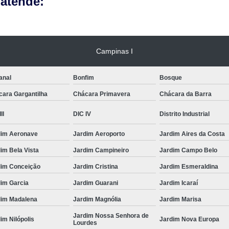
 atende:
Limpeza Tártaro São Paulo
Odon
Odonto para Cães e Gatos
Odonto par
Odonto Veterinário
Odontologia A
Campinas I
Odontologia Animal São Paulo
Odo
anal
Bonfim
Bosque
Odontologia Veterinária
Odo
cara Gargantilha
Chácara Primavera
Chácara da Barra
Odontologia para Animais Exóticos
II
DIC IV
Distrito Industrial
Odontologia para Cachorros
Od
dim Aeronave
Jardim Aeroporto
Jardim Aires da Costa
Odontologia para Cachorros e Gatos
im Bela Vista
Jardim Campineiro
Jardim Campo Belo
Odontologia para Coelhos
dim Conceição
Jardim Cristina
Jardim Esmeraldina
Odontologia para Porquinho da í
dim Garcia
Jardim Guarani
Jardim Icaraí
Odontologia Veterinária para C
dim Madalena
Jardim Magnólia
Jardim Marisa
Odontologia para Animais de Estimação
Jardim Nossa Senhora de
im Nilópolis
Jardim Nova Europa
Lourdes
Odontologia para Cachorro Campinas