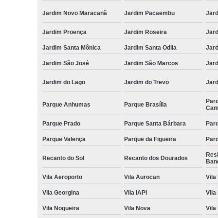
Jardim Novo Maracanã
Jardim Pacaembu
Jar
Jardim Proença
Jardim Roseira
Jar
Jardim Santa Mônica
Jardim Santa Odila
Jard
Jardim São José
Jardim São Marcos
Jar
Jardim do Lago
Jardim do Trevo
Jar
Par
Parque Anhumas
Parque Brasília
Cam
Parque Prado
Parque Santa Bárbara
Parq
Parque Valença
Parque da Figueira
Parq
Res
Recanto do Sol
Recanto dos Dourados
Ban
Vila Aeroporto
Vila Aurocan
Vila
Vila Georgina
Vila IAPI
Vila
Vila Nogueira
Vila Nova
Vila