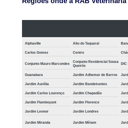
Regiões onde a RAB Veterinaria
Alphaville
Alto do Taquaral
Ban
Carlos Gomes
Centro
Chá
Conjunto Residencial Sousa
Conjunto Mauro Marcondes
DIC I
Queirós
Guanabara
Jardim Adhemar de Barros
Jar
Jardim Aurélia
Jardim Bandeirantes
Jard
Jardim Carlos Lourenço
Jardim Chapadão
Jar
Jardim Flamboyant
Jardim Florence
Jar
Jardim Leonor
Jardim Londres
Jar
Jardim Miranda
Jardim Míriam
Jard