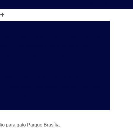
(19) 99122-7061
ara Animais de Pequeno Porte
ticos
Atendimento a Domicílio para Cachorro
atos
Atendimento a Domicílio para Gato
Atendimento Veterinário a Domicílio
 a Domicílio para Cachorros
 Gatos
Atendimento Veterinário Domicílio
Atendimento Veterinário Domicílio São Paulo
p Cachorros
Check Up Canino
eck Up em Cachorro
Check Up em Gatos
inário
Check-up Veterinário Campinas
io para gato Parque Brasília
o
Check-up Veterinário para Gatos