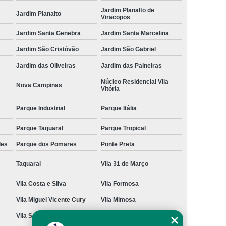
Jardim Planalto de
ara Cães e Gatos
Odontologia para Gato
Jardim Planalto
Viracopos
a Gatos e Cachorros
Odontologia para Pets
Jardim Santa Genebra
Jardim Santa Marcelina
achorro
Ozonioterapia para Animais
Jardim São Cristóvão
Jardim São Gabriel
enos
Ozonioterapia para Cachorro
Jardim das Oliveiras
Jardim das Paineiras
Ozonioterapia para Cachorro São Paulo
Núcleo Residencial Vila
Nova Campinas
Vitória
para Cães Idosos
Ozonioterapia para Gatos
Parque Industrial
Parque Itália
Ozonioterapia para Pets
Ozonioterapia Pet
Parque Taquaral
Parque Tropical
Veterinário 24 Horas Perto de Mim
des
Parque dos Pomares
Ponte Preta
 Campinas
Veterinário de Animais Silvestres
Taquaral
Vila 31 de Março
nário Mais Próximo
Veterinário Perto de Mim
Próximo a Mim
Veterinário São Paulo
Vila Costa e Silva
Vila Formosa
Vila Miguel Vicente Cury
Vila Mimosa
Vila San Martin
Vila São Bento