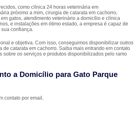
Clínica Veterinária com Atendimento Resid
ecidos, como clínica 24 horas veterinária em
inária próximo a mim, cirurgia de catarata em cachorro,
Clínica Veterinária Mais Próxima
Clínica V
em gatos, atendimento veterinário a domicílio e clínica
Clínica Veterinária Próximo a Mim
Clínica
os, e instalações em ótimo estado, a empresa é capaz de
 sua confiança.
Consulta para Cachorro
Consulta Veterin
nal e objetiva. Com isso, conseguimos disponibilizar outros
Consulta Veterinária Dermatológica para C
gia de catarata em cachorro. Saiba mais entrando em contato
sobre os serviços e produtos disponibilizados pelo ramo
Consulta Veterinária para Animais de Est
Consulta Veterinária para Cachorr
nto a Domicílio para Gato Parque
Consulta Veterinária para Gatos
Exames Laboratoriais Animai
Exames Laboratoriais para Animais Peq
m contato por email.
Exames Laboratoriais para Cachorro
Ex
Exames Laboratoriais para Cachorro São Paulo
Exames Laboratoriais para Cães e Ga