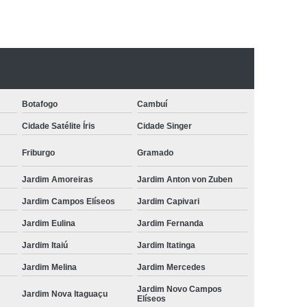
to para Animais
Odonto para Cães
a Gatos
Odonto Pet
Odonto Veterinária
nimal
Odontologia Animal Campinas
ntologia para Cachorros de Médio Porte
Botafogo
Cambuí
ntologia para Animais Domésticos
Cidade Satélite Íris
Cidade Singer
Odontologia para Animais Silvestres
Friburgo
Gramado
ontologia para Cachorros Campinas
Jardim Amoreiras
Jardim Anton von Zuben
Odontologia para Cachorros São Paulo
Jardim Campos Elíseos
Jardim Capivari
Odontologia para Gatos e Cães
Jardim Eulina
Jardim Fernanda
ndia
Odontologia para Roedores
Jardim Itaiú
Jardim Itatinga
achorros
Odonto para Cachorro
Jardim Melina
Jardim Mercedes
 Silvestres
Odontologia para Cachorro
Jardim Novo Campos
Jardim Nova Itaguaçu
Elíseos
Odontologia para Cachorro São Paulo