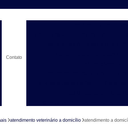
Atendimento a Domicílio p
Atendimento a Domicílio para Animais Domés
Atendimento a Domicílio para Cães e G
Atendimento a Domicílio para Pet
Contato
Atendimento Veterinário
Atendimento Veterinário a Domicílio para
Atendimento Veterinário Domicílio Campinas
Check Up Cachorro
Check U
Check Up em Animais Domésticos
Ch
Check Up para Gato
Check-up Veter
mais
atendimento veterinário a domicílio
atendimento a domicíl
Check-up Veterinário em Cachorr