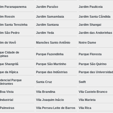
Odontologia para Cães
Odontologia p
dim Paranapanema
Jardim Paraíso
Jardim Pauliceia
Odontologia para Gatos
Odontologia par
dim Rossin
Jardim Samambaia
Jardim Santa Cândida
Odontologia Pet
Ozonioterapia C
im Santa Terezinha
Jardim Santana
Jardim Shangai
Ozonioterapia para Animais Pequ
dim São Pedro
Jardim Yeda
Jardim das Andorinhas
Ozonioterapia para Cachorro Campinas
dim do Vovô
Mansões Santo Antônio
Notre Dame
Ozonioterapia para Cães
Ozonioterapia 
que Cidade de
Parque Fazendinha
Parque Floresta
pinas
Ozonioterapia para Gatos e Cachorros
ue Shangrilá
Parque São Martinho
Parque São Quirino
Veterinário
Veterinário 24 Horas
ue da Hípica
Parque das Indústrias
Parque das Universida
Veterinário Animais Exóticos
Veterinário
idencial Parque
Santa Cruz
Swift
Veterinário Especialista em Gatos
Veteri
deirantes
Veterinário Popular
Veterinário 
 Boa Vista
Vila Brandina
Vila Castelo Branco
 Industrial
Vila Joaquim Inácio
Vila Marieta
 Palmeiras
Vila Perseu Leite de Barros
Vila Rica