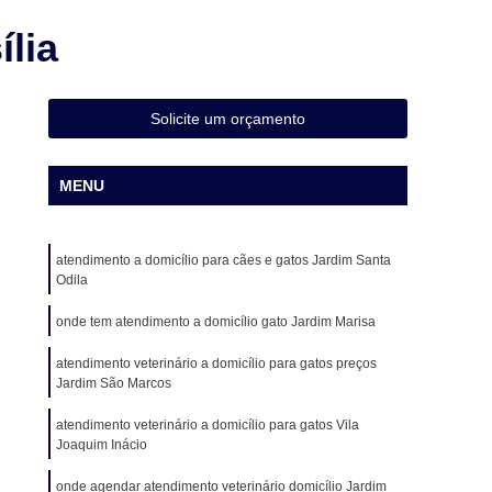
Cirurgia Animal
Cirurgia em Animais
lia
Cirurgia em Animais de Grande Porte
Cirurgia em Pequenos Animais
Solicite um orçamento
Cirurgia Ortopédica para Cachorro
Cirurgia para Animais de Médio Porte
MENU
ueno Porte
Cirurgia para Gatos
o
Cirurgia de Castração de Cadela
atendimento a domicílio para cães e gatos Jardim Santa
o
Cirurgia de Catarata em Cães
Odila
o
Cirurgia de Patela em Cachorro
onde tem atendimento a domicílio gato Jardim Marisa
ação de Patela Cães
Cirurgia para Cachorro
atendimento veterinário a domicílio para gatos preços
Jardim São Marcos
 para Cachorro São Paulo
Cirurgia para Cães
Veterinária
Clínica Veterinária 24 Horas
atendimento veterinário a domicílio para gatos Vila
Joaquim Inácio
a Veterinária com Atendimento a Domicílio
onde agendar atendimento veterinário domicílio Jardim