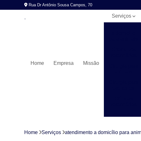
Rua Dr Antônio Sousa Campos, 70
Serviços
Atendimento
a domicílio
para animais
Check-ups
veterinários
Home
Empresa
Missão
Cirurgia para
animais
Cirurgia para
cachorros
Clínicas
veterinárias
Consulta
veterinária
Exames
Home
Serviços
atendimento a domicílio para ani
laboratoriais