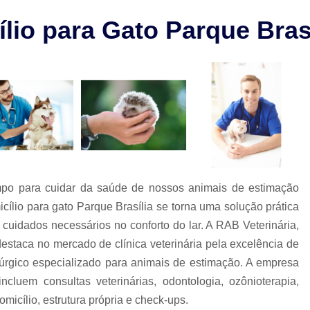
Check-up Veterinário São Paulo
lio para Gato Parque Brasí
Cirurgia em Animais Campinas
Cirurgia em Animais São Paulo
Cirurgia Ortopédica em Cachorro
Cirurgia Ortopédica Veterinária
Cirurgia para Cachorros de Peq
Cirurgia de Castração de Cachorr
Cirurgia de Catarata em Cachorr
po para cuidar da saúde de nossos animais de estimação
Cirurgia de Catarata para Cachorr
cílio para gato Parque Brasília se torna uma solução prática
Cirurgia em Cachorro Idoso
Cirurgia Lux
 cuidados necessários no conforto do lar. A RAB Veterinária,
estaca no mercado de clínica veterinária pela excelência de
Cirurgia para Cachorro Campinas
Cirurgia
irúrgico especializado para animais de estimação. A empresa
Clínica 24 Horas Veterinária
Clínica 
cluem consultas veterinárias, odontologia, ozônioterapia,
Clínica Veterinária Campinas
Clínic
micílio, estrutura própria e check-ups.