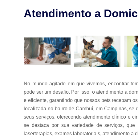
para animais
Atendimento a Domicí
Exames para
animais
Laserterapia
para pet
Limpeza de
tártaro
Odontologia
para animais
Odontologia
para animais
No mundo agitado em que vivemos, encontrar tem
de estimação
pode ser um desafio. Por isso, o atendimento a domi
Odontologia
e eficiente, garantindo que nossos pets recebam os
para pet
localizada no bairro de Cambuí, em Campinas, se d
Ozonioterapia
seus serviços, oferecendo atendimento clínico e c
animal
se destaca por sua variedade de serviços, que in
Veterinários
laserterapias, exames laboratoriais, atendimento a do