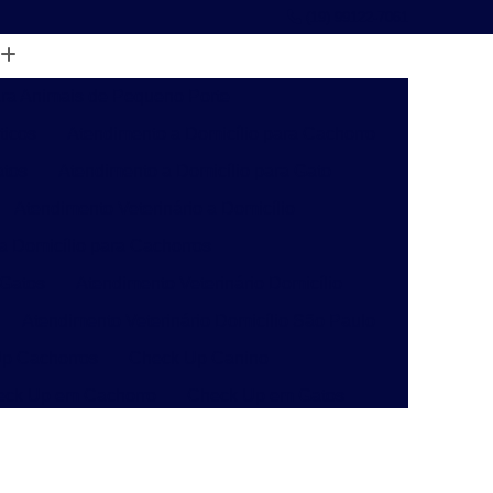
(19) 99122-7061
ara Animais de Pequeno Porte
ticos
Atendimento a Domicílio para Cachorro
atos
Atendimento a Domicílio para Gato
Atendimento Veterinário a Domicílio
 a Domicílio para Cachorros
 Gatos
Atendimento Veterinário Domicílio
Atendimento Veterinário Domicílio São Paulo
p Cachorros
Check Up Canino
eck Up em Cachorro
Check Up em Gatos
inário
Check-up Veterinário Campinas
o
Check-up Veterinário para Gatos