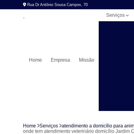
Rua Dr Antônio Sousa Campos, 70
Serviços
Atendimento
a domicílio
para animais
Check-ups
veterinários
Home
Empresa
Missão
Cirurgia para
animais
Cirurgia para
cachorros
Clínicas
veterinárias
Consulta
veterinária
Exames
Home
Serviços
atendimento a domicílio para ani
laboratoriais
onde tem atendimento veterinário domicílio Jardim