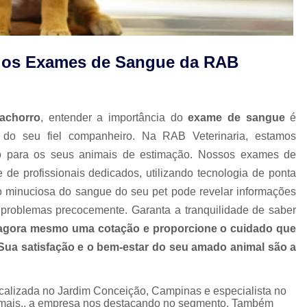
Limpeza Tártaro São Paulo
Odon
Odonto para Cães e Gatos
Odonto par
m os Exames de Sangue da RAB
Odonto Veterinário
Odontologia A
Odontologia Animal São Paulo
Odo
Odontologia Veterinária
Odo
achorro
, entender a importância do
exame de sangue
é
 do seu fiel companheiro. Na RAB Veterinaria, estamos
Odontologia para Animais Exóticos
o para os seus animais de estimação. Nossos exames de
Odontologia para Cachorros
Od
de profissionais dedicados, utilizando tecnologia de ponta
Odontologia para Cachorros e Gatos
ão minuciosa do sangue do seu pet pode revelar informações
Odontologia para Coelhos
s problemas precocemente. Garanta a tranquilidade de saber
agora mesmo uma cotação e proporcione o cuidado que
Odontologia para Porquinho da í
 Sua satisfação e o bem-estar do seu amado animal são a
Odontologia Veterinária para C
Odontologia para Animais de Estimação
ocalizada no Jardim Conceição, Campinas e especialista no
Odontologia para Cachorro Campinas
animais., a empresa nos destacando no segmento. Também