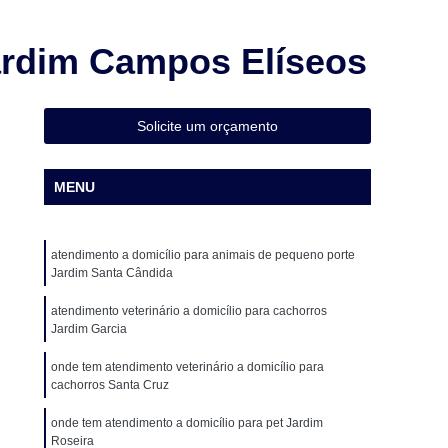
Cirurgia Animal
Cirurgia em Animais
Cirurgia em Animais de Grande Porte
ardim Campos Elíseos
Cirurgia em Pequenos Animais
Cirurgia Ortopédica para Cachorro
Solicite um orçamento
Cirurgia para Animais de Médio Porte
ueno Porte
Cirurgia para Gatos
MENU
o
Cirurgia de Castração de Cadela
o
Cirurgia de Catarata em Cães
atendimento a domicílio para animais de pequeno porte
Jardim Santa Cândida
o
Cirurgia de Patela em Cachorro
atendimento veterinário a domicílio para cachorros
ação de Patela Cães
Cirurgia para Cachorro
Jardim Garcia
 para Cachorro São Paulo
Cirurgia para Cães
onde tem atendimento veterinário a domicílio para
cachorros Santa Cruz
Veterinária
Clínica Veterinária 24 Horas
a Veterinária com Atendimento a Domicílio
onde tem atendimento a domicílio para pet Jardim
Roseira