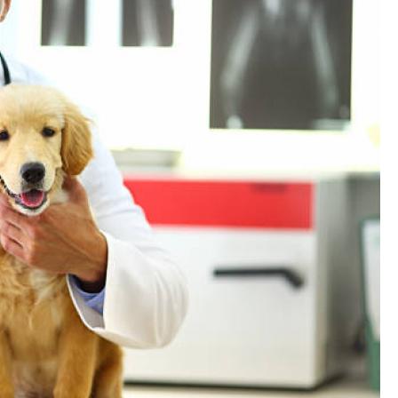
Exames Laboratoriais para P
Exame Cardiograma para Anima
Exame de Sangue para Gato
Exame de Sa
Exame de Ultrassom para Gato
Ex
Exame para Animais
Exame para Animai
Exame para Cachorro
Exames Laborat
Laserterapia para Animais
La
Laserterapia para Animais Pequenos
Laser
Laserterapia para Cães e G
Laserterapia para Gatos e Cachorros
La
Laserterapia Pet São Paulo
Limpeza de T
Limpeza de Tártaro Canino
Limpeza de Tár
Limpeza de Tártaro em Cães
Limpeza de Tá
Limpeza Dentária Canina
Limpeza