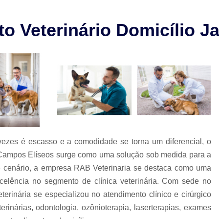
Check-up Veterinário São Paulo
Cirurgia em Animais Campinas
 Veterinário Domicílio J
Cirurgia em Animais São Paulo
Cirurgia Ortopédica em Cachorro
Cirurgia Ortopédica Veterinária
Cirurgia para Cachorros de Peq
Cirurgia de Castração de Cachorr
Cirurgia de Catarata em Cachorr
Cirurgia de Catarata para Cachorr
ezes é escasso e a comodidade se torna um diferencial, o
m Campos Elíseos surge como uma solução sob medida para a
Cirurgia em Cachorro Idoso
Cirurgia Lux
e cenário, a empresa RAB Veterinaria se destaca como uma
Cirurgia para Cachorro Campinas
Cirurgia
celência no segmento de clínica veterinária. Com sede no
Clínica 24 Horas Veterinária
Clínica 
rinária se especializou no atendimento clínico e cirúrgico
Clínica Veterinária Campinas
Clínic
erinárias, odontologia, ozônioterapia, laserterapias, exames