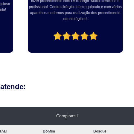
fazer procedimento com Dr Rodrigo. Muito atencioso e
ex
so
profissional. Centro cirúrgico bem equipado e com vários
em
aparelhos modernos para realização dos procedimento
fe
odontológicos!
 atende:
Campinas I
anal
Bonfim
Bosque