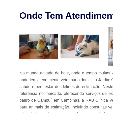
para animais
Exames para
Onde Tem Atendimento
animais
Laserterapia
para pet
Limpeza de
tártaro
Odontologia
para animais
Odontologia
para animais
de estimação
No mundo agitado de hoje, onde o tempo muitas v
onde tem atendimento veterinário domicílio Jardi
Odontologia
para pet
saúde e bem-estar dos felinos de estimação. Nest
Ozonioterapia
referência no mercado, oferecendo serviços de ex
animal
bairro de Cambuí, em Campinas, a RAB Clínica Vete
Veterinários
para animais de estimação, incluindo consultas vet