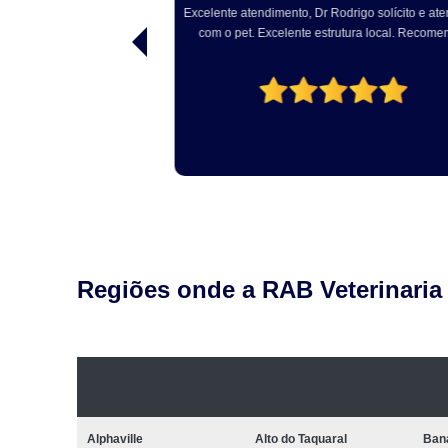
e última geração e
Excelente atendimento, Dr Rodrigo solícito e atencio
endimento ótimo e
com o pet. Excelente estrutura local. Recomendo!
Regiões onde a RAB Veterinaria
Alphaville
Alto do Taquaral
Ban