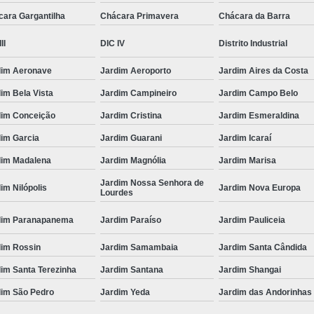
cara Gargantilha
Chácara Primavera
Chácara da Barra
II
DIC IV
Distrito Industrial
dim Aeronave
Jardim Aeroporto
Jardim Aires da Costa
im Bela Vista
Jardim Campineiro
Jardim Campo Belo
dim Conceição
Jardim Cristina
Jardim Esmeraldina
dim Garcia
Jardim Guarani
Jardim Icaraí
dim Madalena
Jardim Magnólia
Jardim Marisa
Jardim Nossa Senhora de
im Nilópolis
Jardim Nova Europa
Lourdes
dim Paranapanema
Jardim Paraíso
Jardim Pauliceia
dim Rossin
Jardim Samambaia
Jardim Santa Cândida
im Santa Terezinha
Jardim Santana
Jardim Shangai
dim São Pedro
Jardim Yeda
Jardim das Andorinhas