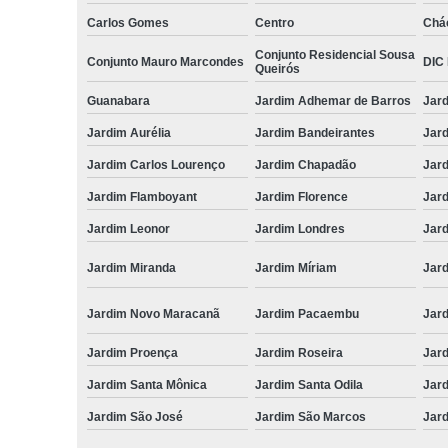
Carlos Gomes
Centro
Chá
Conjunto Residencial Sousa
Conjunto Mauro Marcondes
DIC I
Queirós
Guanabara
Jardim Adhemar de Barros
Jar
Jardim Aurélia
Jardim Bandeirantes
Jard
Jardim Carlos Lourenço
Jardim Chapadão
Jar
Jardim Flamboyant
Jardim Florence
Jar
Jardim Leonor
Jardim Londres
Jar
Jardim Miranda
Jardim Míriam
Jard
Jardim Novo Maracanã
Jardim Pacaembu
Jar
Jardim Proença
Jardim Roseira
Jar
Jardim Santa Mônica
Jardim Santa Odila
Jard
Jardim São José
Jardim São Marcos
Jar