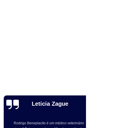
ara Cães e Gatos
Odontologia para Gato
a Gatos e Cachorros
Odontologia para Pets
achorro
Ozonioterapia para Animais
enos
Ozonioterapia para Cachorro
Ozonioterapia para Cachorro São Paulo
para Cães Idosos
Ozonioterapia para Gatos
Ozonioterapia para Pets
Ozonioterapia Pet
Veterinário 24 Horas Perto de Mim
 Campinas
Veterinário de Animais Silvestres
nário Mais Próximo
Veterinário Perto de Mim
Leticia Zague
Próximo a Mim
Veterinário São Paulo
Rodrigo Beneplacito é um médico veterinário