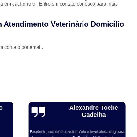
ta em cachorro e . Entre em contato conosco para mais
Odontologia para Cães
Odontologia p
Odontologia para Gatos
Odontologia par
 Atendimento Veterinário Domicílio
Odontologia Pet
Ozonioterapia C
Ozonioterapia para Animais Pequ
m contato por email.
Ozonioterapia para Cachorro Campinas
Ozonioterapia para Cães
Ozonioterapia 
Ozonioterapia para Gatos e Cachorros
Veterinário
Veterinário 24 Horas
Veterinário Animais Exóticos
Veterinário
Veterinário Especialista em Gatos
Veteri
Alexandre Toebe
Veterinário Popular
Veterinário 
Gadelha
Excelente, sou médico veterinário e levei ainda dog para