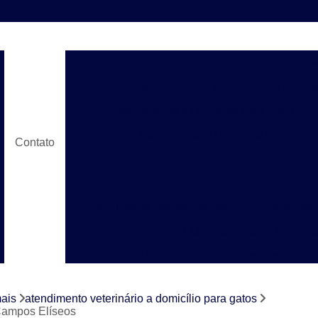
Atendimento a Domicílio p
Atendimento a Domicílio para Animais Domés
Atendimento a Domicílio para Cães e G
Atendimento a Domicílio para Pet
Contato
Atendimento Veterinário
Atendimento Veterinário a Domicílio para
Atendimento Veterinário Domicílio Campinas
Check Up Cachorro
Check U
Check Up em Animais Domésticos
Ch
Check Up para Gato
Check-up Veter
mais
atendimento veterinário a domicílio para gatos
Check-up Veterinário em Cachorr
 Campos Elíseos