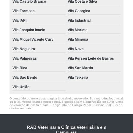
Vila Castelo Branco
Vila Costa e Silva
Vila Formosa
Vila Georgina
Vila IAPI
Vila Industrial
Vila Joaquim Inácio
Vila Marieta
Vila Miguel Vicente Cury
Vila Mimosa
Vila Nogueira
Vila Nova
Vila Palmeiras
Vila Perseu Leite de Barros
Vila Rica
Vila San Martin
Vila São Bento
Vila Teixeira
Vila União
O conteúdo do texto desta página é de direito reservado. Sua reprodução, parcial
ou total, mesmo citando nossos links, é proibida sem a autorização do autor. Crime
de violação de direito autoral – artigo 184 do Código Penal –
Lei 9610/98 - Lei de
direitos autorais
.
RAB Veterinaria Clínica Veterinária em
Campinas