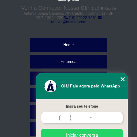
Venha Conhecer Nossa Clínica!
Rua Dr
Antônio Sousa Campos, 70 - Cambuí - Campinas - SP
CEP: 13024-220
(19) 99122-7061
rab.vet@hotmail.com
Home
Empresa
Missão
Olá! Fale agora pelo WhatsApp
Serviços
Insira seu telefone
Contato
Mapa do site
Iniciar conversa