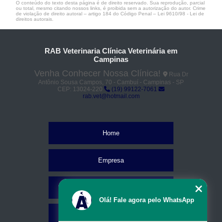
O conteúdo do texto desta página é de direito reservado. Sua reprodução, parcial
ou total, mesmo citando nossos links, é proibida sem a autorização do autor. Crime
de violação de direito autoral – artigo 184 do Código Penal –
Lei 9610/98 - Lei de
direitos autorais
.
RAB Veterinaria Clínica Veterinária em
Campinas
Venha Conhecer Nossa Clínica!
Rua Dr
Antônio Sousa Campos, 70 - Cambuí - Campinas - SP
CEP: 13024-220
(19) 99122-7061
rab.vet@hotmail.com
Home
Empresa
Missão
Olá! Fale agora pelo WhatsApp
Serviços