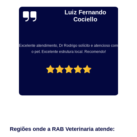
Alexandre Toebe
Gadelha
Excelente, sou médico veterinário e levei ainda dog para
R
fazer procedimento com Dr Rodrigo. Muito atencioso e
om
profissional. Centro cirúrgico bem equipado e com vários
a
aparelhos modernos para realização dos procedimento
odontológicos!
Regiões onde a RAB Veterinaria atende: