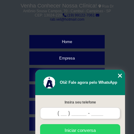
Venha Conhecer Nossa Clínica!
Rua Dr
Antônio Sousa Campos, 70 - Cambuí - Campinas - SP
CEP: 13024-220
(19) 99122-7061
rab.vet@hotmail.com
Home
Empresa
Missão
Olá! Fale agora pelo WhatsApp
Serviços
Insira seu telefone
Contato
Mapa do site
Iniciar conversa