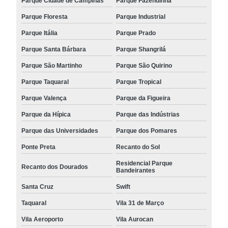
Parque Cidade de Campinas
Parque Fazendinha
Parque Floresta
Parque Industrial
Parque Itália
Parque Prado
Parque Santa Bárbara
Parque Shangrilá
Parque São Martinho
Parque São Quirino
Parque Taquaral
Parque Tropical
Parque Valença
Parque da Figueira
Parque da Hípica
Parque das Indústrias
Parque das Universidades
Parque dos Pomares
Ponte Preta
Recanto do Sol
Residencial Parque
Recanto dos Dourados
Bandeirantes
Santa Cruz
Swift
Taquaral
Vila 31 de Março
Vila Aeroporto
Vila Aurocan