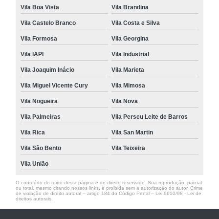
Vila Boa Vista
Vila Brandina
Vila Castelo Branco
Vila Costa e Silva
Vila Formosa
Vila Georgina
Vila IAPI
Vila Industrial
Vila Joaquim Inácio
Vila Marieta
Vila Miguel Vicente Cury
Vila Mimosa
Vila Nogueira
Vila Nova
Vila Palmeiras
Vila Perseu Leite de Barros
Vila Rica
Vila San Martin
Vila São Bento
Vila Teixeira
Vila União
O conteúdo do texto desta página é de direito reservado. Sua reprodução, parcial
ou total, mesmo citando nossos links, é proibida sem a autorização do autor. Crime
de violação de direito autoral – artigo 184 do Código Penal –
Lei 9610/98 - Lei de
direitos autorais
.