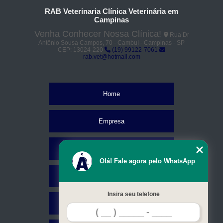
RAB Veterinaria Clínica Veterinária em
Campinas
Venha Conhecer Nossa Clínica!
Rua Dr
Antônio Sousa Campos, 70 - Cambuí - Campinas - SP
CEP: 13024-220
(19) 99122-7061
rab.vet@hotmail.com
Home
Empresa
Missão
Olá! Fale agora pelo WhatsApp
Serviços
Insira seu telefone
Contato