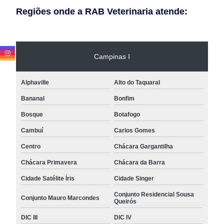
Regiões onde a RAB Veterinaria atende:
Campinas I
Alphaville
Alto do Taquaral
Bananal
Bonfim
Bosque
Botafogo
Cambuí
Carlos Gomes
Centro
Chácara Gargantilha
Chácara Primavera
Chácara da Barra
Cidade Satélite Íris
Cidade Singer
Conjunto Residencial Sousa
Conjunto Mauro Marcondes
Queirós
DIC III
DIC IV