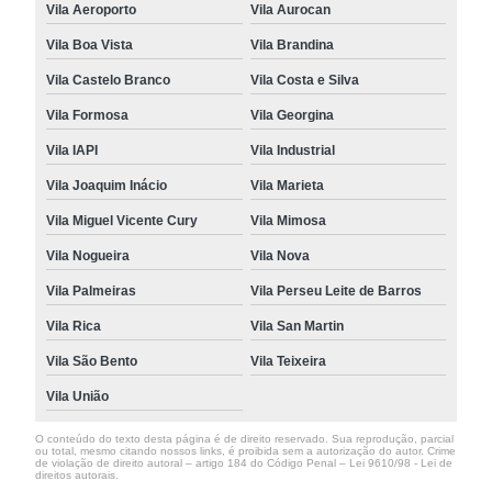
Vila Aeroporto
Vila Aurocan
Vila Boa Vista
Vila Brandina
Vila Castelo Branco
Vila Costa e Silva
Vila Formosa
Vila Georgina
Vila IAPI
Vila Industrial
Vila Joaquim Inácio
Vila Marieta
Vila Miguel Vicente Cury
Vila Mimosa
Vila Nogueira
Vila Nova
Vila Palmeiras
Vila Perseu Leite de Barros
Vila Rica
Vila San Martin
Vila São Bento
Vila Teixeira
Vila União
O conteúdo do texto desta página é de direito reservado. Sua reprodução, parcial
ou total, mesmo citando nossos links, é proibida sem a autorização do autor. Crime
de violação de direito autoral – artigo 184 do Código Penal –
Lei 9610/98 - Lei de
direitos autorais
.