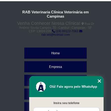
RAB Veterinaria Clínica Veterinária em
Campinas
Venha Conhecer Nossa Clínica!
Rua Dr
Antônio Sousa Campos, 70 - Cambuí - Campinas - SP
CEP: 13024-220
(19) 99122-7061
rab.vet@hotmail.com
Home
Empresa
Missão
Olá! Fale agora pelo WhatsApp
Serviços
Insira seu telefone
Contato