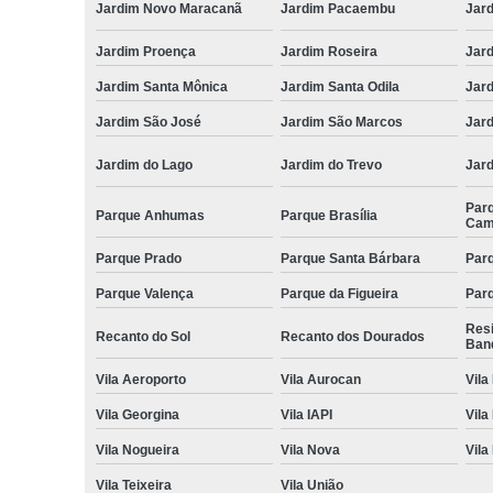
Jardim Novo Maracanã
Jardim Pacaembu
Jar
Jardim Proença
Jardim Roseira
Jar
Jardim Santa Mônica
Jardim Santa Odila
Jard
Jardim São José
Jardim São Marcos
Jar
Jardim do Lago
Jardim do Trevo
Jar
Par
Parque Anhumas
Parque Brasília
Cam
Parque Prado
Parque Santa Bárbara
Parq
Parque Valença
Parque da Figueira
Parq
Res
Recanto do Sol
Recanto dos Dourados
Ban
Vila Aeroporto
Vila Aurocan
Vila
Vila Georgina
Vila IAPI
Vila
Vila Nogueira
Vila Nova
Vila
Vila Teixeira
Vila União