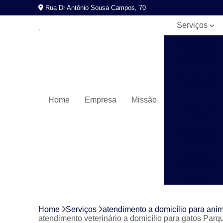
Rua Dr Antônio Sousa Campos, 70
Serviços
Atendimento
a domicílio
para animais
Check-ups
veterinários
Home
Empresa
Missão
Cirurgia para
animais
Cirurgia para
cachorros
Clínicas
veterinárias
Consulta
veterinária
Exames
Home
Serviços
atendimento a domicílio para ani
laboratoriais
atendimento veterinário a domicílio para gatos Par