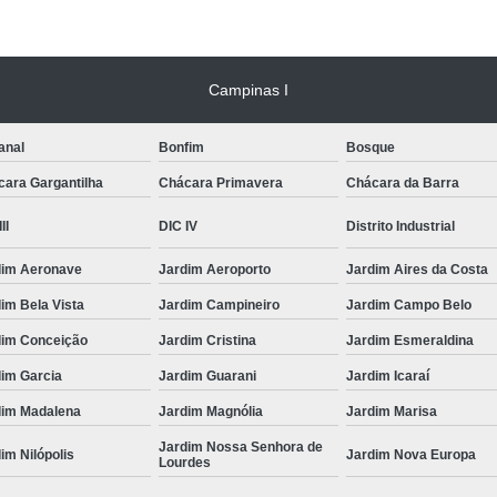
Campinas I
anal
Bonfim
Bosque
cara Gargantilha
Chácara Primavera
Chácara da Barra
II
DIC IV
Distrito Industrial
dim Aeronave
Jardim Aeroporto
Jardim Aires da Costa
im Bela Vista
Jardim Campineiro
Jardim Campo Belo
dim Conceição
Jardim Cristina
Jardim Esmeraldina
dim Garcia
Jardim Guarani
Jardim Icaraí
dim Madalena
Jardim Magnólia
Jardim Marisa
Jardim Nossa Senhora de
im Nilópolis
Jardim Nova Europa
Lourdes