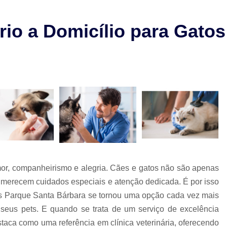
Check-up Veterinário São Paulo
Cirurgia em Animais Campinas
rio a Domicílio para Gato
Cirurgia em Animais São Paulo
Cirurgia Ortopédica em Cachorro
Cirurgia Ortopédica Veterinária
Cirurgia para Cachorros de Peq
Cirurgia de Castração de Cachorr
Cirurgia de Catarata em Cachorr
Cirurgia de Catarata para Cachorr
Cirurgia em Cachorro Idoso
Cirurgia Lux
or, companheirismo e alegria. Cães e gatos não são apenas
Cirurgia para Cachorro Campinas
Cirurgia
 merecem cuidados especiais e atenção dedicada. É por isso
tos Parque Santa Bárbara se tornou uma opção cada vez mais
Clínica 24 Horas Veterinária
Clínica 
seus pets. E quando se trata de um serviço de excelência
Clínica Veterinária Campinas
Clínic
aca como uma referência em clínica veterinária, oferecendo