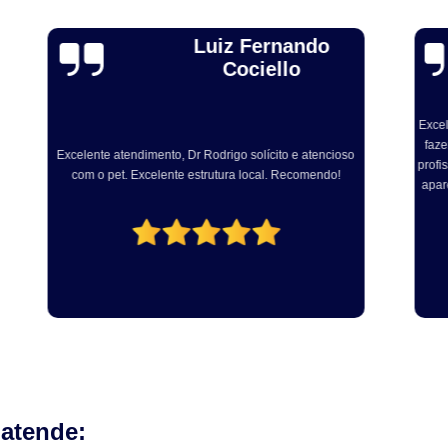
Odontologia para Cães
Odontologia p
Alexandre Toebe
Odontologia para Gatos
Odontologia par
Gadelha
Odontologia Pet
Ozonioterapia C
Ozonioterapia para Animais Pequ
Excelente, sou médico veterinário e levei ainda dog para
fazer procedimento com Dr Rodrigo. Muito atencioso e
ex
so
Ozonioterapia para Cachorro Campinas
profissional. Centro cirúrgico bem equipado e com vários
em
aparelhos modernos para realização dos procedimento
fe
Ozonioterapia para Cães
Ozonioterapia 
odontológicos!
Ozonioterapia para Gatos e Cachorros
Veterinário
Veterinário 24 Horas
Veterinário Animais Exóticos
Veterinário
Veterinário Especialista em Gatos
Veteri
Veterinário Popular
Veterinário 
 atende: