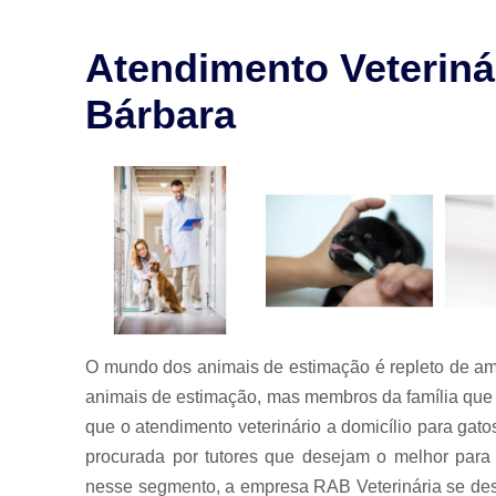
para animais
Exames para
Atendimento Veteriná
animais
Bárbara
Laserterapia
para pet
Limpeza de
tártaro
Odontologia
para animais
Odontologia
para animais
de estimação
Odontologia
O mundo dos animais de estimação é repleto de am
para pet
animais de estimação, mas membros da família que
Ozonioterapia
que o atendimento veterinário a domicílio para ga
animal
procurada por tutores que desejam o melhor para 
Veterinários
nesse segmento, a empresa RAB Veterinária se dest