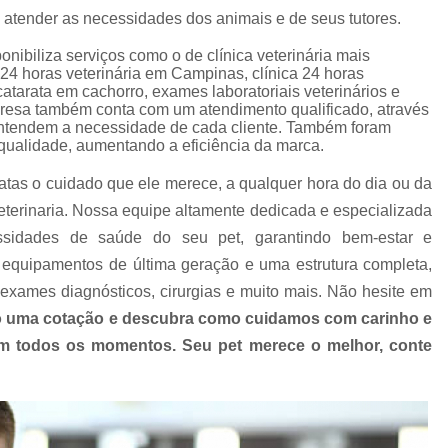
Clínica Veterinária com Atendimento Resid
 atender as necessidades dos animais e de seus tutores.
Clínica Veterinária Mais Próxima
Clínica V
onibiliza serviços como o de clínica veterinária mais
a 24 horas veterinária em Campinas, clínica 24 horas
Clínica Veterinária Próximo a Mim
Clínica
catarata em cachorro, exames laboratoriais veterinários e
mpresa também conta com um atendimento qualificado, através
Consulta para Cachorro
Consulta Veterin
entendem a necessidade de cada cliente. Também foram
Consulta Veterinária Dermatológica para C
 qualidade, aumentando a eficiência da marca.
Consulta Veterinária para Animais de Est
atas o cuidado que ele merece, a qualquer hora do dia ou da
terinaria. Nossa equipe altamente dedicada e especializada
Consulta Veterinária para Cachorr
ssidades de saúde do seu pet, garantindo bem-estar e
Consulta Veterinária para Gatos
equipamentos de última geração e uma estrutura completa,
Exames Laboratoriais Animai
exames diagnósticos, cirurgias e muito mais. Não hesite em
Exames Laboratoriais para Animais Peq
 uma cotação e descubra como cuidamos com carinho e
 em todos os momentos. Seu pet merece o melhor, conte
Exames Laboratoriais para Cachorro
Ex
Exames Laboratoriais para Cachorro São Paulo
Exames Laboratoriais para Cães e Ga