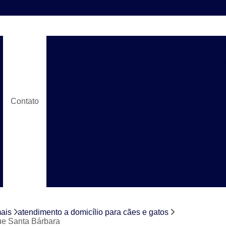
Atendimento a Domicílio p
Atendimento a Domicílio para Animais Domés
Atendimento a Domicílio para Cães e G
Atendimento a Domicílio para Pet
Contato
Atendimento Veterinário
Atendimento Veterinário a Domicílio para
Atendimento Veterinário Domicílio Campinas
Check Up Cachorro
Check U
Check Up em Animais Domésticos
Ch
Check Up para Gato
Check-up Veter
mais
atendimento a domicílio para cães e gatos
Check-up Veterinário em Cachorr
que Santa Bárbara