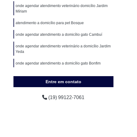
encial
Clínica Veterinária de Cães e Gatos
onde agendar atendimento veterinário domicílio Jardim
Míriam
eterinária Popular
Clínica Veterinária Próxima
 Veterinária São Paulo
Consulta para Animais
atendimento a domicílio para pet Bosque
ária Campinas
Consulta Veterinária de Gatos
onde agendar atendimento a domicílio gato Cambuí
achorro
Consulta Veterinária para Animais
onde agendar atendimento veterinário a domicílio Jardim
Yeda
imação
Consulta Veterinária para Cachorro
onde agendar atendimento a domicílio gato Bonfim
os
Consulta Veterinária para Gato
Consulta Veterinária São Paulo
onde agendar atendimento a domicílio para animais
domésticos Vila Perseu Leite de Barros
Entre em contato
s
Exames Laboratoriais Cães
uenos
Exames Laboratoriais para Animal
(19) 99122-7061
ames Laboratoriais para Cachorro Campinas
Exames Laboratoriais para Cachorros e Gatos
tos
Exames Laboratoriais para Gatos