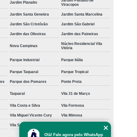
Jardim Planalto de
Jardim Planalto
Viracopos
Jardim Santa Genebra
Jardim Santa Marcelina
Jardim São Cristóvão
Jardim São Gabriel
Jardim das Oliveiras
Jardim das Paineiras
Núcleo Residencial Vila
Nova Campinas
Vitória
Parque Industrial
Parque Itália
Parque Taquaral
Parque Tropical
des
Parque dos Pomares
Ponte Preta
Taquaral
Vila 31 de Março
Vila Costa e Silva
Vila Formosa
Vila Miguel Vicente Cury
Vila Mimosa
Vila San Martin
Vila São Bento
Olá! Fale agora pelo WhatsApp