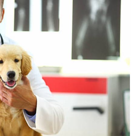
Exames Laboratoriais para P
Exame Cardiograma para Anima
Exame de Sangue para Gato
Exame de Sa
Exame de Ultrassom para Gato
Ex
Exame para Animais
Exame para Animai
Exame para Cachorro
Exames Laborat
Laserterapia para Animais
La
Laserterapia para Animais Pequenos
Laser
Laserterapia para Cães e G
Laserterapia para Gatos e Cachorros
La
Laserterapia Pet São Paulo
Limpeza de T
Limpeza de Tártaro Canino
Limpeza de Tár
Limpeza de Tártaro em Cães
Limpeza de Tá
Limpeza Dentária Canina
Limpeza