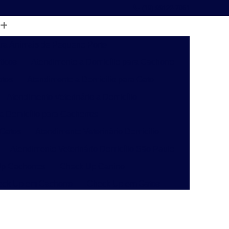
(19) 99122-7061
ara Animais de Pequeno Porte
ticos
Atendimento a Domicílio para Cachorro
atos
Atendimento a Domicílio para Gato
Atendimento Veterinário a Domicílio
 a Domicílio para Cachorros
 Gatos
Atendimento Veterinário Domicílio
Atendimento Veterinário Domicílio São Paulo
p Cachorros
Check Up Canino
eck Up em Cachorro
Check Up em Gatos
inário
Check-up Veterinário Campinas
o
Check-up Veterinário para Gatos