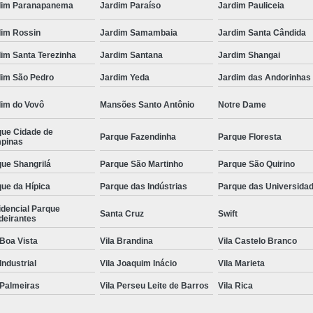
dim Paranapanema
Jardim Paraíso
Jardim Pauliceia
dim Rossin
Jardim Samambaia
Jardim Santa Cândida
im Santa Terezinha
Jardim Santana
Jardim Shangai
dim São Pedro
Jardim Yeda
Jardim das Andorinhas
dim do Vovô
Mansões Santo Antônio
Notre Dame
que Cidade de
Parque Fazendinha
Parque Floresta
pinas
ue Shangrilá
Parque São Martinho
Parque São Quirino
ue da Hípica
Parque das Indústrias
Parque das Universida
idencial Parque
Santa Cruz
Swift
deirantes
 Boa Vista
Vila Brandina
Vila Castelo Branco
 Industrial
Vila Joaquim Inácio
Vila Marieta
 Palmeiras
Vila Perseu Leite de Barros
Vila Rica