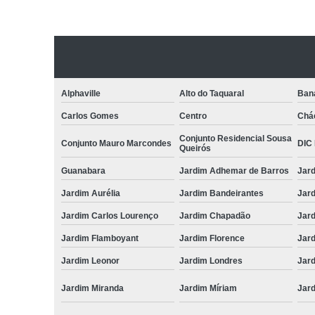
Alphaville
Alto do Taquaral
Ban
Carlos Gomes
Centro
Chá
Conjunto Residencial Sousa
Conjunto Mauro Marcondes
DIC I
Queirós
Guanabara
Jardim Adhemar de Barros
Jar
Jardim Aurélia
Jardim Bandeirantes
Jard
Jardim Carlos Lourenço
Jardim Chapadão
Jar
Jardim Flamboyant
Jardim Florence
Jar
Jardim Leonor
Jardim Londres
Jar
Jardim Miranda
Jardim Míriam
Jard