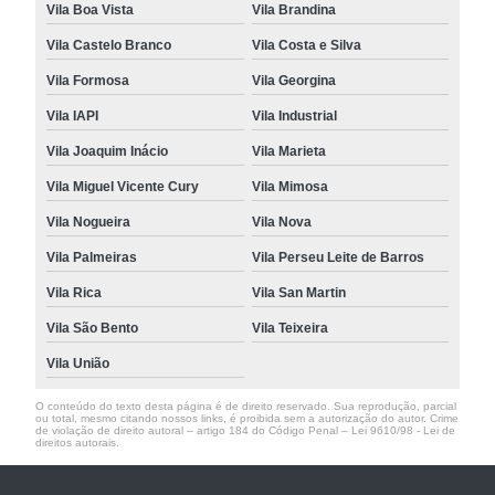
Vila Boa Vista
Vila Brandina
Vila Castelo Branco
Vila Costa e Silva
Vila Formosa
Vila Georgina
Vila IAPI
Vila Industrial
Vila Joaquim Inácio
Vila Marieta
Vila Miguel Vicente Cury
Vila Mimosa
Vila Nogueira
Vila Nova
Vila Palmeiras
Vila Perseu Leite de Barros
Vila Rica
Vila San Martin
Vila São Bento
Vila Teixeira
Vila União
O conteúdo do texto desta página é de direito reservado. Sua reprodução, parcial
ou total, mesmo citando nossos links, é proibida sem a autorização do autor. Crime
de violação de direito autoral – artigo 184 do Código Penal –
Lei 9610/98 - Lei de
direitos autorais
.