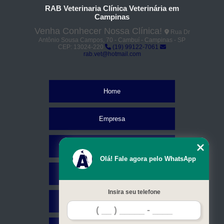
RAB Veterinaria Clínica Veterinária em
Campinas
Venha Conhecer Nossa Clínica!
Rua Dr
Antônio Sousa Campos, 70 - Cambuí - Campinas - SP
CEP: 13024-220
(19) 99122-7061
rab.vet@hotmail.com
Home
Empresa
Missão
Olá! Fale agora pelo WhatsApp
Serviços
Insira seu telefone
Contato