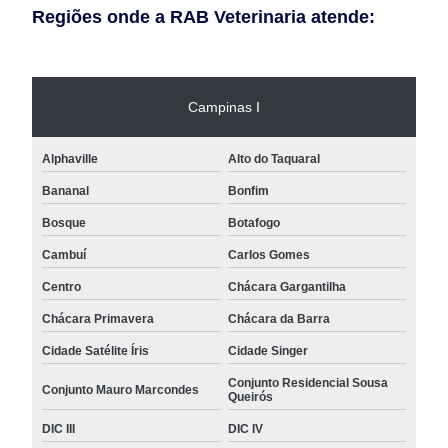
Regiões onde a RAB Veterinaria atende:
Campinas I
Alphaville
Alto do Taquaral
Bananal
Bonfim
Bosque
Botafogo
Cambuí
Carlos Gomes
Centro
Chácara Gargantilha
Chácara Primavera
Chácara da Barra
Cidade Satélite Íris
Cidade Singer
Conjunto Residencial Sousa
Conjunto Mauro Marcondes
Queirós
DIC III
DIC IV