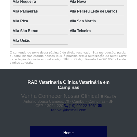
Vila Nogueira
Vila Nova
Vila Palmeiras
Vila Perseu Leite de Barros
Vila Rica
Vila San Martin
Vila São Bento
Vila Teixeira
Vila União
O conteúdo do texto desta página é de direito reservado. Sua reprodução, parcial
ou total, mesmo citando nossos links, é proibida sem a autorização do autor. Crime
de violação de direito autoral – artigo 184 do Código Penal –
Lei 9610/98 - Lei de
direitos autorais
.
RAB Veterinaria Clínica Veterinária em
Campinas
Venha Conhecer Nossa Clínica!
Rua Dr
Antônio Sousa Campos, 70 - Cambuí - Campinas - SP
CEP: 13024-220
(19) 99122-7061
rab.vet@hotmail.com
Home