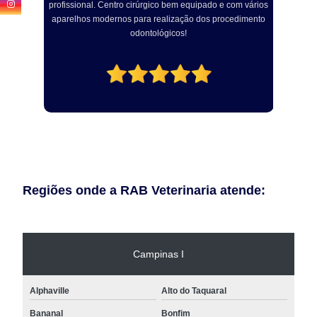
profissional. Centro cirúrgico bem equipado e com vários
a
aparelhos modernos para realização dos procedimento
odontológicos!
Regiões onde a RAB Veterinaria atende:
Campinas I
Alphaville
Alto do Taquaral
Bananal
Bonfim