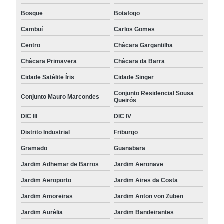
Bosque
Botafogo
Cambuí
Carlos Gomes
Centro
Chácara Gargantilha
Chácara Primavera
Chácara da Barra
Cidade Satélite Íris
Cidade Singer
Conjunto Residencial Sousa
Conjunto Mauro Marcondes
Queirós
DIC III
DIC IV
Distrito Industrial
Friburgo
Gramado
Guanabara
Jardim Adhemar de Barros
Jardim Aeronave
Jardim Aeroporto
Jardim Aires da Costa
Jardim Amoreiras
Jardim Anton von Zuben
Jardim Aurélia
Jardim Bandeirantes