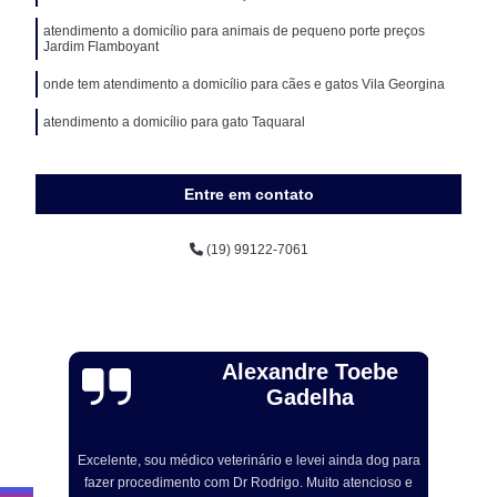
atendimento a domicílio para animais de pequeno porte preços
Jardim Flamboyant
onde tem atendimento a domicílio para cães e gatos Vila Georgina
atendimento a domicílio para gato Taquaral
Entre em contato
(19) 99122-7061
Alexandre Toebe
Gadelha
Excelente, sou médico veterinário e levei ainda dog para
R
fazer procedimento com Dr Rodrigo. Muito atencioso e
om