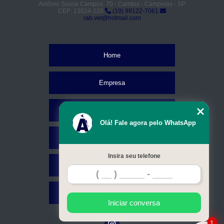
Antônio Sousa Campos, 70 - Cambuí - Campinas - SP
CEP: 13024-220
(19) 99122-7061
rab.vet@hotmail.com
Home
Empresa
Missão
Olá! Fale agora pelo WhatsApp
Serviços
Insira seu telefone
Contato
Mapa do site
Iniciar conversa
1