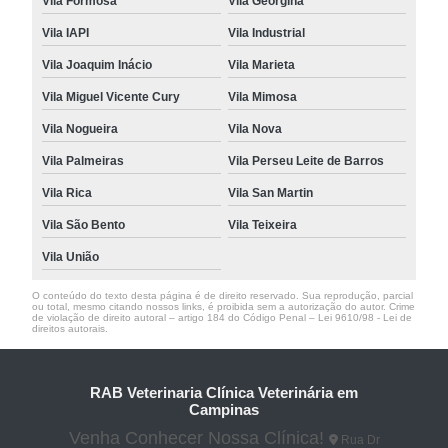
Vila Formosa
Vila Georgina
Vila IAPI
Vila Industrial
Vila Joaquim Inácio
Vila Marieta
Vila Miguel Vicente Cury
Vila Mimosa
Vila Nogueira
Vila Nova
Vila Palmeiras
Vila Perseu Leite de Barros
Vila Rica
Vila San Martin
Vila São Bento
Vila Teixeira
Vila União
O conteúdo do texto desta página é de direito reservado. Sua reprodução, parcial
ou total, mesmo citando nossos links, é proibida sem a autorização do autor. Crime
de violação de direito autoral – artigo 184 do Código Penal –
Lei 9610/98 - Lei de
direitos autorais
.
RAB Veterinaria Clínica Veterinária em
Campinas
Venha Conhecer Nossa Clínica!
Rua Dr