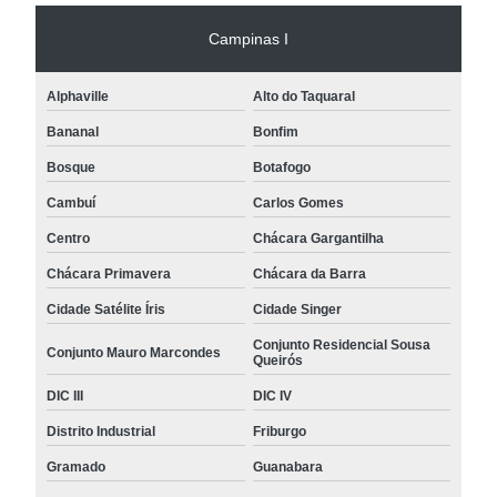
Campinas I
Alphaville
Alto do Taquaral
Bananal
Bonfim
Bosque
Botafogo
Cambuí
Carlos Gomes
Centro
Chácara Gargantilha
Chácara Primavera
Chácara da Barra
Cidade Satélite Íris
Cidade Singer
Conjunto Residencial Sousa
Conjunto Mauro Marcondes
Queirós
DIC III
DIC IV
Distrito Industrial
Friburgo
Gramado
Guanabara