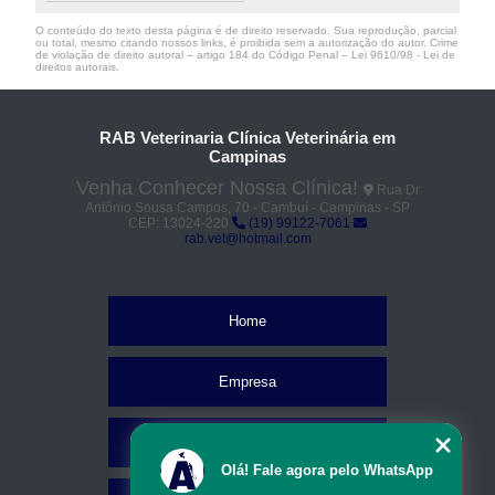
O conteúdo do texto desta página é de direito reservado. Sua reprodução, parcial
ou total, mesmo citando nossos links, é proibida sem a autorização do autor. Crime
de violação de direito autoral – artigo 184 do Código Penal –
Lei 9610/98 - Lei de
direitos autorais
.
RAB Veterinaria Clínica Veterinária em
Campinas
Venha Conhecer Nossa Clínica!
Rua Dr
Antônio Sousa Campos, 70 - Cambuí - Campinas - SP
CEP: 13024-220
(19) 99122-7061
rab.vet@hotmail.com
Home
Empresa
Missão
Olá! Fale agora pelo WhatsApp