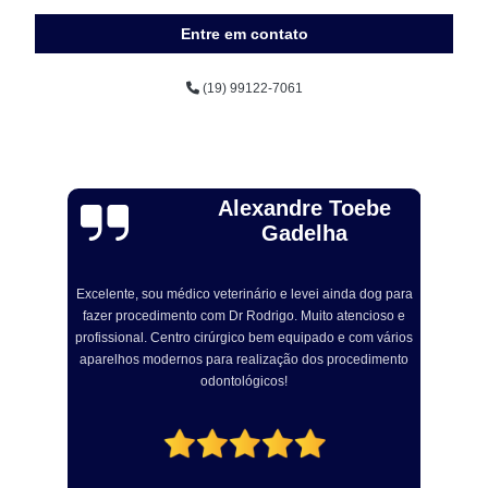
Entre em contato
(19) 99122-7061
Alexandre Toebe
Gadelha
Excelente, sou médico veterinário e levei ainda dog para
R
fazer procedimento com Dr Rodrigo. Muito atencioso e
om
profissional. Centro cirúrgico bem equipado e com vários
a
aparelhos modernos para realização dos procedimento
odontológicos!