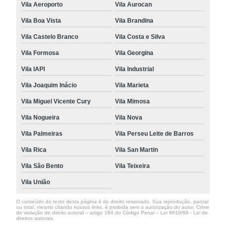
Vila Aeroporto
Vila Aurocan
Vila Boa Vista
Vila Brandina
Vila Castelo Branco
Vila Costa e Silva
Vila Formosa
Vila Georgina
Vila IAPI
Vila Industrial
Vila Joaquim Inácio
Vila Marieta
Vila Miguel Vicente Cury
Vila Mimosa
Vila Nogueira
Vila Nova
Vila Palmeiras
Vila Perseu Leite de Barros
Vila Rica
Vila San Martin
Vila São Bento
Vila Teixeira
Vila União
O conteúdo do texto desta página é de direito reservado. Sua reprodução, parcial
ou total, mesmo citando nossos links, é proibida sem a autorização do autor. Crime
de violação de direito autoral – artigo 184 do Código Penal –
Lei 9610/98 - Lei de
direitos autorais
.