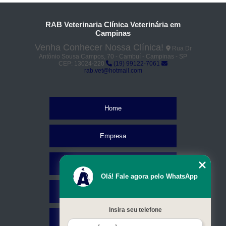
RAB Veterinaria Clínica Veterinária em
Campinas
Venha Conhecer Nossa Clínica!
Rua Dr
Antônio Sousa Campos, 70 - Cambuí - Campinas - SP
CEP: 13024-220
(19) 99122-7061
rab.vet@hotmail.com
Home
Empresa
Missão
Olá! Fale agora pelo WhatsApp
Serviços
Insira seu telefone
Contato