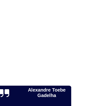
to para Animais
Odonto para Cães
a Gatos
Odonto Pet
Odonto Veterinária
nimal
Odontologia Animal Campinas
ntologia para Cachorros de Médio Porte
ntologia para Animais Domésticos
Odontologia para Animais Silvestres
ontologia para Cachorros Campinas
Odontologia para Cachorros São Paulo
Odontologia para Gatos e Cães
ndia
Odontologia para Roedores
achorros
Odonto para Cachorro
Leticia Zague
 Silvestres
Odontologia para Cachorro
Odontologia para Cachorro São Paulo