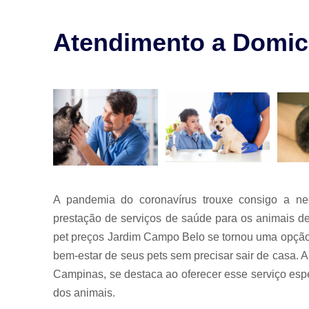
para animais
Exames para
Atendimento a Domicí
animais
Laserterapia
para pet
Limpeza de
tártaro
Odontologia
para animais
Odontologia
para animais
de estimação
A pandemia do coronavírus trouxe consigo a ne
prestação de serviços de saúde para os animais de
Odontologia
para pet
pet preços Jardim Campo Belo se tornou uma opção 
Ozonioterapia
bem-estar de seus pets sem precisar sair de casa. A
animal
Campinas, se destaca ao oferecer esse serviço espe
Veterinários
dos animais.