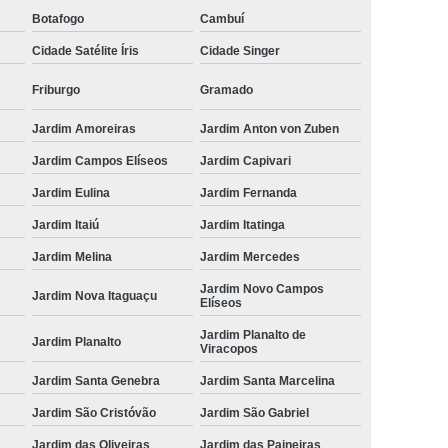
Botafogo
Cambuí
Cidade Satélite Íris
Cidade Singer
Friburgo
Gramado
Jardim Amoreiras
Jardim Anton von Zuben
Jardim Campos Elíseos
Jardim Capivari
Jardim Eulina
Jardim Fernanda
Jardim Itaiú
Jardim Itatinga
Jardim Melina
Jardim Mercedes
Jardim Novo Campos
Jardim Nova Itaguaçu
Elíseos
Jardim Planalto de
Jardim Planalto
Viracopos
Jardim Santa Genebra
Jardim Santa Marcelina
Jardim São Cristóvão
Jardim São Gabriel
Jardim das Oliveiras
Jardim das Paineiras