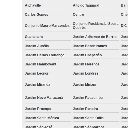
Alphaville
Alto do Taquaral
Ban
Carlos Gomes
Centro
Chá
Conjunto Residencial Sousa
Conjunto Mauro Marcondes
DIC I
Queirós
Guanabara
Jardim Adhemar de Barros
Jar
Jardim Aurélia
Jardim Bandeirantes
Jard
Jardim Carlos Lourenço
Jardim Chapadão
Jar
Jardim Flamboyant
Jardim Florence
Jar
Jardim Leonor
Jardim Londres
Jar
Jardim Miranda
Jardim Míriam
Jard
Jardim Novo Maracanã
Jardim Pacaembu
Jar
Jardim Proença
Jardim Roseira
Jar
Jardim Santa Mônica
Jardim Santa Odila
Jard
Jardim São José
Jardim São Marcos
Jar