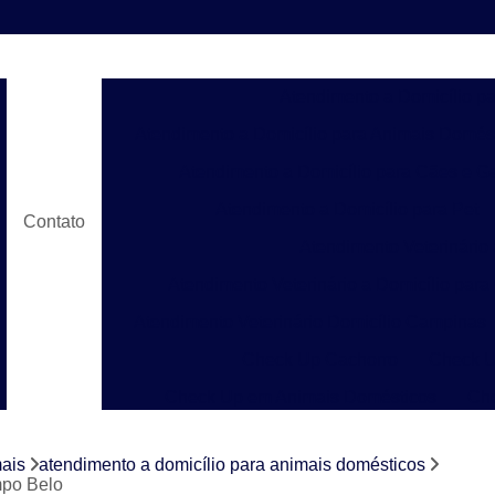
Atendimento a Domicílio p
Atendimento a Domicílio para Animais Domés
Atendimento a Domicílio para Cães e G
Atendimento a Domicílio para Pet
Contato
Atendimento Veterinário
Atendimento Veterinário a Domicílio para
Atendimento Veterinário Domicílio Campinas
Check Up Cachorro
Check U
Check Up em Animais Domésticos
Ch
Check Up para Gato
Check-up Veter
mais
atendimento a domicílio para animais domésticos
Check-up Veterinário em Cachorr
mpo Belo