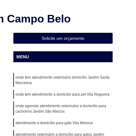
Cirurgia Animal
Cirurgia em Animais
Cirurgia em Animais de Grande Porte
im Campo Belo
Cirurgia em Pequenos Animais
Cirurgia Ortopédica para Cachorro
Solicite um orçamento
Cirurgia para Animais de Médio Porte
ueno Porte
Cirurgia para Gatos
MENU
o
Cirurgia de Castração de Cadela
o
Cirurgia de Catarata em Cães
onde tem atendimento veterinário domicílio Jardim Santa
Marcelina
o
Cirurgia de Patela em Cachorro
onde tem atendimento a domicílio para pet Vila Nogueira
ação de Patela Cães
Cirurgia para Cachorro
onde agendar atendimento veterinário a domicílio para
 para Cachorro São Paulo
Cirurgia para Cães
cachorros Jardim São Marcos
Veterinária
Clínica Veterinária 24 Horas
atendimento a domicílio para gato Vila Mimosa
a Veterinária com Atendimento a Domicílio
atendimento veterinário a domicílio para gatos Jardim