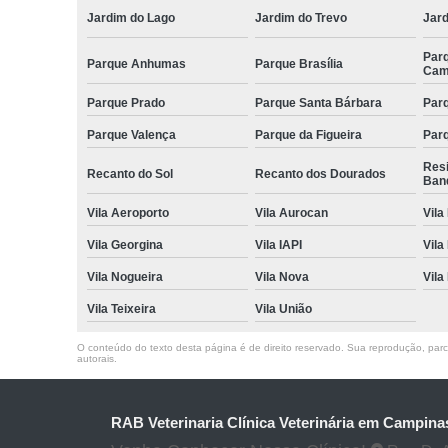
Jardim do Lago
Jardim do Trevo
Jar
Par
Parque Anhumas
Parque Brasília
Cam
Parque Prado
Parque Santa Bárbara
Parq
Parque Valença
Parque da Figueira
Parq
Res
Recanto do Sol
Recanto dos Dourados
Ban
Vila Aeroporto
Vila Aurocan
Vila
Vila Georgina
Vila IAPI
Vila
Vila Nogueira
Vila Nova
Vila
Vila Teixeira
Vila União
O conteúdo do texto desta página é de direito reservado. Sua reprodução, parcia
autorais
.
RAB Veterinaria Clínica Veterinária em Campina