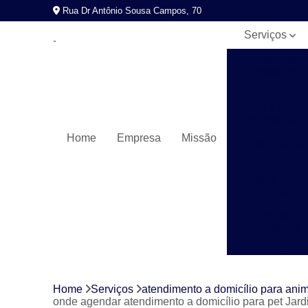
Rua Dr Antônio Sousa Campos, 70
Serviços
Atendimento
a domicílio
para animais
Check-ups
veterinários
Home
Empresa
Missão
Cirurgia para
animais
Cirurgia para
cachorros
Clínicas
veterinárias
Consulta
veterinária
Exames
Home
Serviços
atendimento a domicílio para ani
laboratoriais
onde agendar atendimento a domicílio para pet Jard