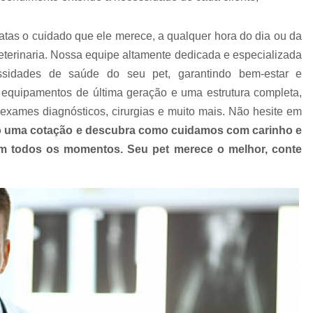
Clínica Veterinária com Atendimento Resid
Clínica Veterinária Mais Próxima
Clínica V
atas o cuidado que ele merece, a qualquer hora do dia ou da
Clínica Veterinária Próximo a Mim
Clínica
terinaria. Nossa equipe altamente dedicada e especializada
ssidades de saúde do seu pet, garantindo bem-estar e
Consulta para Cachorro
Consulta Veterin
equipamentos de última geração e uma estrutura completa,
Consulta Veterinária Dermatológica para C
exames diagnósticos, cirurgias e muito mais. Não hesite em
Consulta Veterinária para Animais de Est
 uma cotação e descubra como cuidamos com carinho e
Consulta Veterinária para Cachorr
 em todos os momentos. Seu pet merece o melhor, conte
Consulta Veterinária para Gatos
Exames Laboratoriais Animai
Exames Laboratoriais para Animais Peq
Exames Laboratoriais para Cachorro
Ex
Exames Laboratoriais para Cachorro São Paulo
Exames Laboratoriais para Cães e Ga