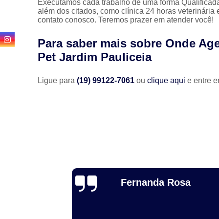
Executamos cada trabalho de uma forma Qualificada
além dos citados, como clínica 24 horas veterinária
contato conosco. Teremos prazer em atender você!
Para saber mais sobre Onde Age
Pet Jardim Pauliceia
Ligue para
(19) 99122-7061
ou
clique aqui
e entre e
Luiz Fernando
osa
Cociello