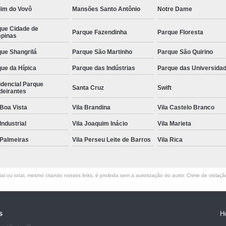
dim do Vovô
Mansões Santo Antônio
Notre Dame
que Cidade de
Parque Fazendinha
Parque Floresta
pinas
ue Shangrilá
Parque São Martinho
Parque São Quirino
ue da Hípica
Parque das Indústrias
Parque das Universida
idencial Parque
Santa Cruz
Swift
deirantes
 Boa Vista
Vila Brandina
Vila Castelo Branco
 Industrial
Vila Joaquim Inácio
Vila Marieta
 Palmeiras
Vila Perseu Leite de Barros
Vila Rica
l ou total, mesmo citando nossos links, é proibida sem a autorização do autor. Crime de violaçã
s
H