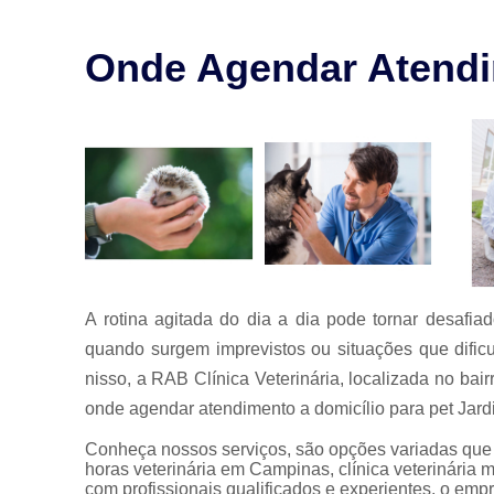
para animais
Exames para
Onde Agendar Atendim
animais
Laserterapia
para pet
Limpeza de
tártaro
Odontologia
para animais
Odontologia
para animais
de estimação
A rotina agitada do dia a dia pode tornar desafi
quando surgem imprevistos ou situações que dific
Odontologia
para pet
nisso, a RAB Clínica Veterinária, localizada no ba
Ozonioterapia
onde agendar atendimento a domicílio para pet Jard
animal
Conheça nossos serviços, são opções variadas que o
Veterinários
horas veterinária em Campinas, clínica veterinária 
com profissionais qualificados e experientes, o em