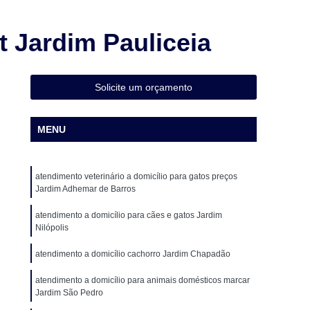
Cirurgia Animal
Cirurgia em Animais
Cirurgia em Animais de Grande Porte
 Jardim Pauliceia
Cirurgia em Pequenos Animais
Cirurgia Ortopédica para Cachorro
Solicite um orçamento
Cirurgia para Animais de Médio Porte
ueno Porte
Cirurgia para Gatos
MENU
o
Cirurgia de Castração de Cadela
o
Cirurgia de Catarata em Cães
atendimento veterinário a domicílio para gatos preços
Jardim Adhemar de Barros
o
Cirurgia de Patela em Cachorro
atendimento a domicílio para cães e gatos Jardim
ação de Patela Cães
Cirurgia para Cachorro
Nilópolis
 para Cachorro São Paulo
Cirurgia para Cães
atendimento a domicílio cachorro Jardim Chapadão
Veterinária
Clínica Veterinária 24 Horas
atendimento a domicílio para animais domésticos marcar
a Veterinária com Atendimento a Domicílio
Jardim São Pedro