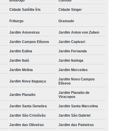
Botafogo
Cambuí
Cidade Satélite Íris
Cidade Singer
Friburgo
Gramado
Jardim Amoreiras
Jardim Anton von Zuben
Jardim Campos Elíseos
Jardim Capivari
Jardim Eulina
Jardim Fernanda
Jardim Itaiú
Jardim Itatinga
Jardim Melina
Jardim Mercedes
Jardim Novo Campos
Jardim Nova Itaguaçu
Elíseos
Jardim Planalto de
Jardim Planalto
Viracopos
Jardim Santa Genebra
Jardim Santa Marcelina
Jardim São Cristóvão
Jardim São Gabriel
Jardim das Oliveiras
Jardim das Paineiras