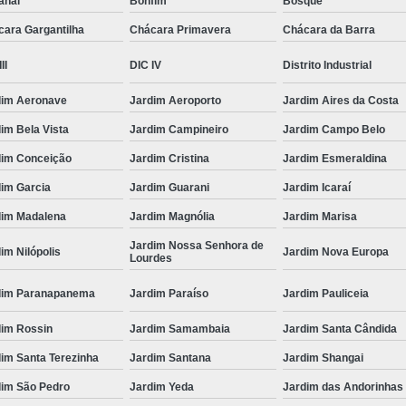
anal
Bonfim
Bosque
cara Gargantilha
Chácara Primavera
Chácara da Barra
II
DIC IV
Distrito Industrial
dim Aeronave
Jardim Aeroporto
Jardim Aires da Costa
im Bela Vista
Jardim Campineiro
Jardim Campo Belo
dim Conceição
Jardim Cristina
Jardim Esmeraldina
dim Garcia
Jardim Guarani
Jardim Icaraí
dim Madalena
Jardim Magnólia
Jardim Marisa
Jardim Nossa Senhora de
im Nilópolis
Jardim Nova Europa
Lourdes
dim Paranapanema
Jardim Paraíso
Jardim Pauliceia
dim Rossin
Jardim Samambaia
Jardim Santa Cândida
im Santa Terezinha
Jardim Santana
Jardim Shangai
dim São Pedro
Jardim Yeda
Jardim das Andorinhas