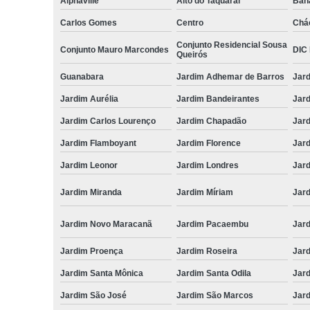
Alphaville
Alto do Taquaral
Ban
Carlos Gomes
Centro
Chá
Conjunto Residencial Sousa
Conjunto Mauro Marcondes
DIC I
Queirós
Guanabara
Jardim Adhemar de Barros
Jar
Jardim Aurélia
Jardim Bandeirantes
Jard
Jardim Carlos Lourenço
Jardim Chapadão
Jar
Jardim Flamboyant
Jardim Florence
Jar
Jardim Leonor
Jardim Londres
Jar
Jardim Miranda
Jardim Míriam
Jard
Jardim Novo Maracanã
Jardim Pacaembu
Jar
Jardim Proença
Jardim Roseira
Jar
Jardim Santa Mônica
Jardim Santa Odila
Jard
Jardim São José
Jardim São Marcos
Jar