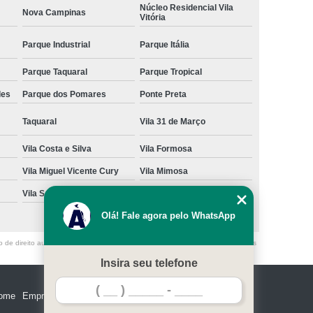
Núcleo Residencial Vila
Nova Campinas
Vitória
Parque Industrial
Parque Itália
Parque Taquaral
Parque Tropical
des
Parque dos Pomares
Ponte Preta
Taquaral
Vila 31 de Março
Vila Costa e Silva
Vila Formosa
Vila Miguel Vicente Cury
Vila Mimosa
Vila San Martin
Vila São Bento
Olá! Fale agora pelo WhatsApp
o de direito autoral – artigo 184 do Código Penal –
Lei 9610/98 - Lei de direitos
Insira seu telefone
ome
Empresa
Missão
Serviços
Contato
Mapa do site