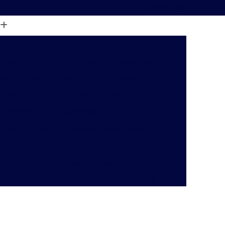
(19) 99122-7061
ara Animais de Pequeno Porte
ticos
Atendimento a Domicílio para Cachorro
atos
Atendimento a Domicílio para Gato
Atendimento Veterinário a Domicílio
 a Domicílio para Cachorros
 Gatos
Atendimento Veterinário Domicílio
Atendimento Veterinário Domicílio São Paulo
p Cachorros
Check Up Canino
eck Up em Cachorro
Check Up em Gatos
inário
Check-up Veterinário Campinas
o
Check-up Veterinário para Gatos