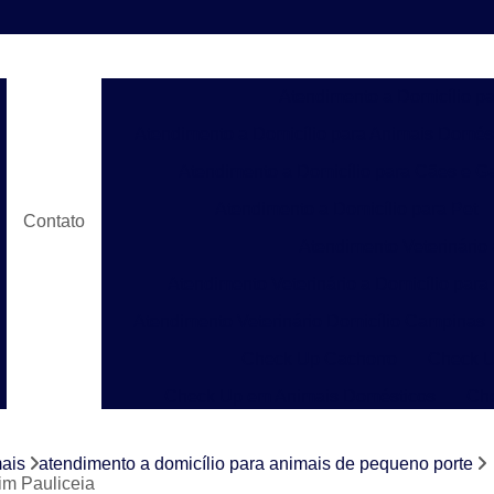
Atendimento a Domicílio p
Atendimento a Domicílio para Animais Domés
Atendimento a Domicílio para Cães e G
Atendimento a Domicílio para Pet
Contato
Atendimento Veterinário
Atendimento Veterinário a Domicílio para
Atendimento Veterinário Domicílio Campinas
Check Up Cachorro
Check U
Check Up em Animais Domésticos
Ch
Check Up para Gato
Check-up Veter
mais
atendimento a domicílio para animais de pequeno porte
Check-up Veterinário em Cachorr
im Pauliceia