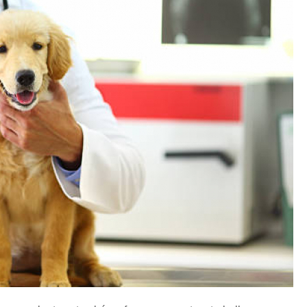
Exames Laboratoriais para P
Exame Cardiograma para Anima
Exame de Sangue para Gato
Exame de Sa
Exame de Ultrassom para Gato
Ex
Exame para Animais
Exame para Animai
Exame para Cachorro
Exames Laborat
Laserterapia para Animais
La
Laserterapia para Animais Pequenos
Laser
Laserterapia para Cães e G
Laserterapia para Gatos e Cachorros
La
Laserterapia Pet São Paulo
Limpeza de T
Limpeza de Tártaro Canino
Limpeza de Tár
Limpeza de Tártaro em Cães
Limpeza de Tá
Limpeza Dentária Canina
Limpeza