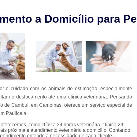
Check-up Veterinário São Paulo
Cirurgia em Animais Campinas
ento a Domicílio para Pet
Cirurgia em Animais São Paulo
Cirurgia Ortopédica em Cachorro
Cirurgia Ortopédica Veterinária
Cirurgia para Cachorros de Peq
Cirurgia de Castração de Cachorr
Cirurgia de Catarata em Cachorr
Cirurgia de Catarata para Cachorr
ador o cuidado com os animais de estimação, especialmente
ultam o deslocamento até uma clínica veterinária. Pensando
Cirurgia em Cachorro Idoso
Cirurgia Lux
irro de Cambuí, em Campinas, oferece um serviço especial de
Cirurgia para Cachorro Campinas
Cirurgia
im Pauliceia.
Clínica 24 Horas Veterinária
Clínica 
ferecemos, como clínica 24 horas veterinária, clínica 24
Clínica Veterinária Campinas
Clínic
mais próxima e atendimento veterinário a domicílio. Contando
preendimento entende a necessidade de cada cliente,