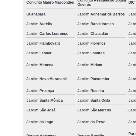
Conjunto Residencial Sousa
Conjunto Mauro Marcondes
DIC I
Queirós
Guanabara
Jardim Adhemar de Barros
Jar
Jardim Aurélia
Jardim Bandeirantes
Jard
Jardim Carlos Lourenço
Jardim Chapadão
Jar
Jardim Flamboyant
Jardim Florence
Jar
Jardim Leonor
Jardim Londres
Jar
Jardim Miranda
Jardim Míriam
Jard
Jardim Novo Maracanã
Jardim Pacaembu
Jar
Jardim Proença
Jardim Roseira
Jar
Jardim Santa Mônica
Jardim Santa Odila
Jard
Jardim São José
Jardim São Marcos
Jar
Jardim do Lago
Jardim do Trevo
Jar
Par
Parque Anhumas
Parque Brasília