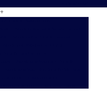
(19) 99122-7061
ara Animais de Pequeno Porte
ticos
Atendimento a Domicílio para Cachorro
atos
Atendimento a Domicílio para Gato
Atendimento Veterinário a Domicílio
 a Domicílio para Cachorros
 Gatos
Atendimento Veterinário Domicílio
Atendimento Veterinário Domicílio São Paulo
p Cachorros
Check Up Canino
eck Up em Cachorro
Check Up em Gatos
inário
Check-up Veterinário Campinas
o
Check-up Veterinário para Gatos