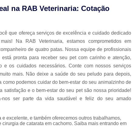
deal na RAB Veterinaria: Cotação
Limpeza Tártaro São Paulo
Odon
!
Odonto para Cães e Gatos
Odonto par
Odonto Veterinário
Odontologia A
você que ofereça serviços de excelência e cuidado dedicado
Odontologia Animal São Paulo
Odo
 mais! Na RAB Veterinaria, estamos comprometidos em
 companheiro de quatro patas. Nossa equipe de profissionais
Odontologia Veterinária
Odo
 está pronta para receber seu pet com carinho e atenção,
Odontologia para Animais Exóticos
o e os cuidados necessários. Conte com nossos serviços
Odontologia para Cachorros
Od
 muito mais. Não deixe a saúde do seu peludo para depois,
Odontologia para Cachorros e Gatos
 como podemos cuidar do bem-estar do seu animalzinho de
 satisfação e o bem-estar do seu pet são nossa prioridade!
Odontologia para Coelhos
a-nos ser parte da vida saudável e feliz do seu amado
Odontologia para Porquinho da í
Odontologia Veterinária para C
 e excelente, e também oferecemos outros trabalhamos,
Odontologia para Animais de Estimação
 e cirurgia de catarata em cachorro. Saiba mais entrando em
Odontologia para Cachorro Campinas