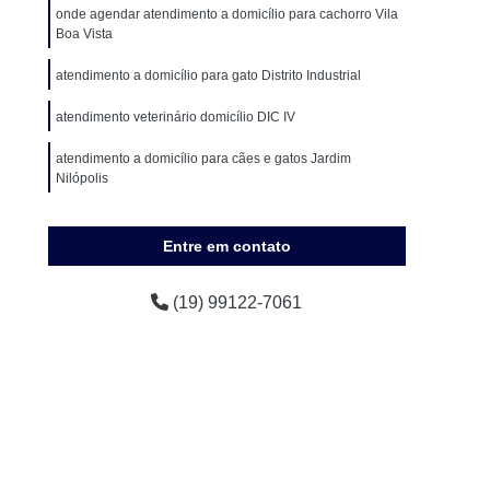
encial
Clínica Veterinária de Cães e Gatos
onde agendar atendimento a domicílio para cachorro Vila
Boa Vista
eterinária Popular
Clínica Veterinária Próxima
atendimento a domicílio para gato Distrito Industrial
 Veterinária São Paulo
Consulta para Animais
atendimento veterinário domicílio DIC IV
ária Campinas
Consulta Veterinária de Gatos
achorro
Consulta Veterinária para Animais
atendimento a domicílio para cães e gatos Jardim
Nilópolis
imação
Consulta Veterinária para Cachorro
onde tem atendimento veterinário domicílio Jardim São
os
Consulta Veterinária para Gato
Cristóvão
Entre em contato
Consulta Veterinária São Paulo
onde tem atendimento a domicílio para pet Jardim Eulina
(19) 99122-7061
s
Exames Laboratoriais Cães
uenos
Exames Laboratoriais para Animal
ames Laboratoriais para Cachorro Campinas
Exames Laboratoriais para Cachorros e Gatos
tos
Exames Laboratoriais para Gatos