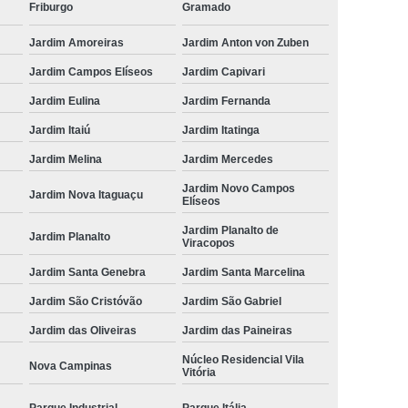
Friburgo
Gramado
Jardim Amoreiras
Jardim Anton von Zuben
Jardim Campos Elíseos
Jardim Capivari
Jardim Eulina
Jardim Fernanda
Jardim Itaiú
Jardim Itatinga
Jardim Melina
Jardim Mercedes
Jardim Novo Campos
Jardim Nova Itaguaçu
Elíseos
Jardim Planalto de
Jardim Planalto
Viracopos
Jardim Santa Genebra
Jardim Santa Marcelina
Jardim São Cristóvão
Jardim São Gabriel
Jardim das Oliveiras
Jardim das Paineiras
Núcleo Residencial Vila
Nova Campinas
Vitória
Parque Industrial
Parque Itália