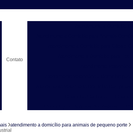
Atendimento a Domicílio p
Atendimento a Domicílio para Animais Domés
Atendimento a Domicílio para Cães e G
Atendimento a Domicílio para Pet
Contato
Atendimento Veterinário
Atendimento Veterinário a Domicílio para
Atendimento Veterinário Domicílio Campinas
Check Up Cachorro
Check U
Check Up em Animais Domésticos
Ch
Check Up para Gato
Check-up Veter
mais
atendimento a domicílio para animais de pequeno porte
Check-up Veterinário em Cachorr
strial