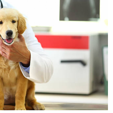
Exames Laboratoriais para P
Exame Cardiograma para Anima
Exame de Sangue para Gato
Exame de Sa
Exame de Ultrassom para Gato
Ex
Exame para Animais
Exame para Animai
Exame para Cachorro
Exames Laborat
Laserterapia para Animais
La
Laserterapia para Animais Pequenos
Laser
Laserterapia para Cães e G
Laserterapia para Gatos e Cachorros
La
Laserterapia Pet São Paulo
Limpeza de T
Limpeza de Tártaro Canino
Limpeza de Tár
Limpeza de Tártaro em Cães
Limpeza de Tá
Limpeza Dentária Canina
Limpeza