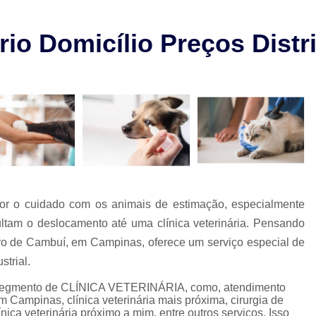
Check-up Veterinário São Paulo
Cirurgia em Animais Campinas
io Domicílio Preços Distri
Cirurgia em Animais São Paulo
Cirurgia Ortopédica em Cachorro
Cirurgia Ortopédica Veterinária
Cirurgia para Cachorros de Peq
Cirurgia de Castração de Cachorr
Cirurgia de Catarata em Cachorr
Cirurgia de Catarata para Cachorr
ador o cuidado com os animais de estimação, especialmente
ultam o deslocamento até uma clínica veterinária. Pensando
Cirurgia em Cachorro Idoso
Cirurgia Lux
irro de Cambuí, em Campinas, oferece um serviço especial de
Cirurgia para Cachorro Campinas
Cirurgia
strial.
Clínica 24 Horas Veterinária
Clínica 
o segmento de CLÍNICA VETERINÁRIA, como, atendimento
Clínica Veterinária Campinas
Clínic
 em Campinas, clínica veterinária mais próxima, cirurgia de
ínica veterinária próximo a mim, entre outros serviços. Isso