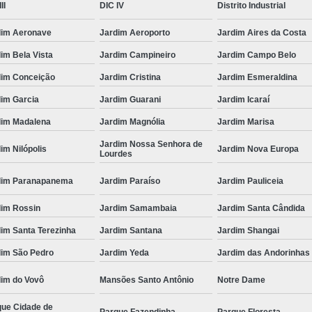
II
DIC IV
Distrito Industrial
dim Aeronave
Jardim Aeroporto
Jardim Aires da Costa
im Bela Vista
Jardim Campineiro
Jardim Campo Belo
dim Conceição
Jardim Cristina
Jardim Esmeraldina
dim Garcia
Jardim Guarani
Jardim Icaraí
dim Madalena
Jardim Magnólia
Jardim Marisa
Jardim Nossa Senhora de
im Nilópolis
Jardim Nova Europa
Lourdes
dim Paranapanema
Jardim Paraíso
Jardim Pauliceia
dim Rossin
Jardim Samambaia
Jardim Santa Cândida
im Santa Terezinha
Jardim Santana
Jardim Shangai
dim São Pedro
Jardim Yeda
Jardim das Andorinhas
dim do Vovô
Mansões Santo Antônio
Notre Dame
que Cidade de
Parque Fazendinha
Parque Floresta