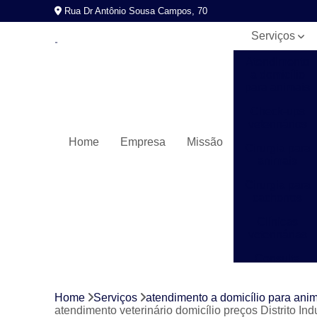
Rua Dr Antônio Sousa Campos, 70
Serviços
Atendimento
a domicílio
para animais
Check-ups
veterinários
Home
Empresa
Missão
Cirurgia para
animais
Cirurgia para
cachorros
Clínicas
veterinárias
Consulta
veterinária
Exames
Home
Serviços
atendimento a domicílio para ani
laboratoriais
atendimento veterinário domicílio preços Distrito Indu