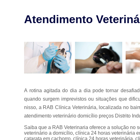
para animais
Exames para
Atendimento Veterinár
animais
Laserterapia
para pet
Limpeza de
tártaro
Odontologia
para animais
Odontologia
para animais
de estimação
A rotina agitada do dia a dia pode tornar desafi
quando surgem imprevistos ou situações que dific
Odontologia
para pet
nisso, a RAB Clínica Veterinária, localizada no ba
Ozonioterapia
atendimento veterinário domicílio preços Distrito Indu
animal
Saiba que a RAB Veterinaria oferece a solução n
Veterinários
veterinário a domicílio, clínica 24 horas veterinária
catarata em cachorro, clínica 24 horas veterinária, cl