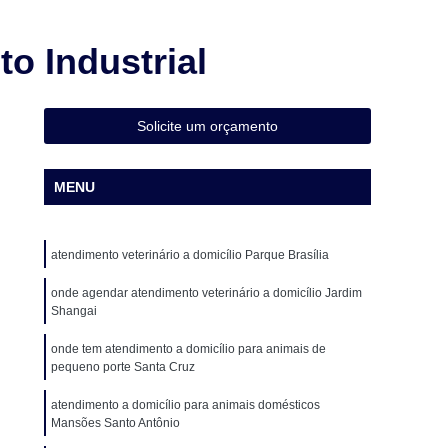
Cirurgia Animal
Cirurgia em Animais
Cirurgia em Animais de Grande Porte
to Industrial
Cirurgia em Pequenos Animais
Cirurgia Ortopédica para Cachorro
Solicite um orçamento
Cirurgia para Animais de Médio Porte
ueno Porte
Cirurgia para Gatos
MENU
o
Cirurgia de Castração de Cadela
o
Cirurgia de Catarata em Cães
atendimento veterinário a domicílio Parque Brasília
o
Cirurgia de Patela em Cachorro
onde agendar atendimento veterinário a domicílio Jardim
Shangai
ação de Patela Cães
Cirurgia para Cachorro
onde tem atendimento a domicílio para animais de
 para Cachorro São Paulo
Cirurgia para Cães
pequeno porte Santa Cruz
Veterinária
Clínica Veterinária 24 Horas
atendimento a domicílio para animais domésticos
a Veterinária com Atendimento a Domicílio
Mansões Santo Antônio