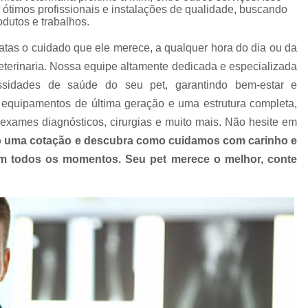
Clínica Veterinária com Atendimento Resid
ótimos profissionais e instalações de qualidade, buscando
odutos e trabalhos.
Clínica Veterinária Mais Próxima
Clínica V
atas o cuidado que ele merece, a qualquer hora do dia ou da
Clínica Veterinária Próximo a Mim
Clínica
terinaria. Nossa equipe altamente dedicada e especializada
Consulta para Cachorro
Consulta Veterin
ssidades de saúde do seu pet, garantindo bem-estar e
Consulta Veterinária Dermatológica para C
equipamentos de última geração e uma estrutura completa,
exames diagnósticos, cirurgias e muito mais. Não hesite em
Consulta Veterinária para Animais de Est
 uma cotação e descubra como cuidamos com carinho e
Consulta Veterinária para Cachorr
 em todos os momentos. Seu pet merece o melhor, conte
Consulta Veterinária para Gatos
Exames Laboratoriais Animai
Exames Laboratoriais para Animais Peq
Exames Laboratoriais para Cachorro
Ex
Exames Laboratoriais para Cachorro São Paulo
Exames Laboratoriais para Cães e Ga