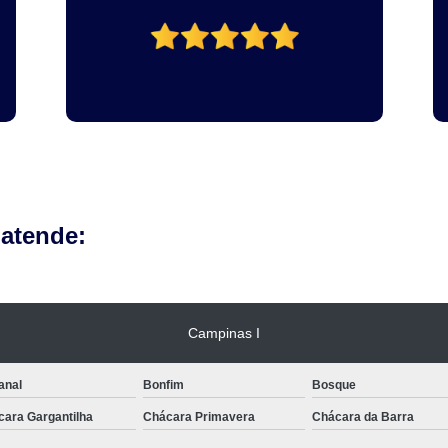
odontológicos!
 atende:
Campinas I
anal
Bonfim
Bosque
cara Gargantilha
Chácara Primavera
Chácara da Barra