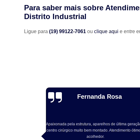
Para saber mais sobre Atendimen
Distrito Industrial
Ligue para
(19) 99122-7061
ou
clique aqui
e entre e
Luiz Fernando
osa
Cociello
e última geração e
Excelente atendimento, Dr Rodrigo solícito e atencio
endimento ótimo e
com o pet. Excelente estrutura local. Recomendo!